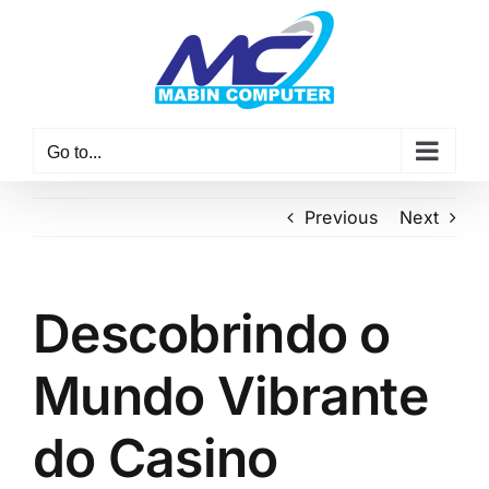
Skip
to
content
Go to...
Previous
Next
Descobrindo o
Mundo Vibrante
do Casino