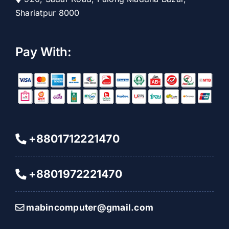
Shariatpur 8000
Pay With:
+8801712221470
+8801972221470
mabincomputer@gmail.com