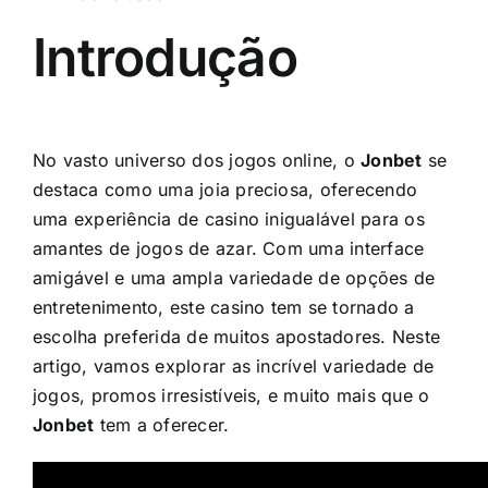
Introdução
No vasto universo dos jogos online, o
Jonbet
se
destaca como uma joia preciosa, oferecendo
uma experiência de casino inigualável para os
amantes de jogos de azar. Com uma interface
amigável e uma ampla variedade de opções de
entretenimento, este casino tem se tornado a
escolha preferida de muitos apostadores. Neste
artigo, vamos explorar as incrível variedade de
jogos, promos irresistíveis, e muito mais que o
Jonbet
tem a oferecer.