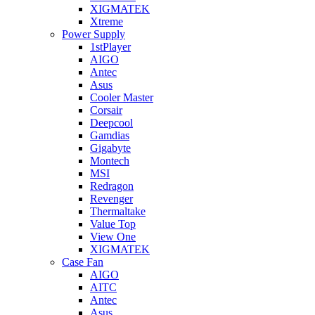
XIGMATEK
Xtreme
Power Supply
1stPlayer
AIGO
Antec
Asus
Cooler Master
Corsair
Deepcool
Gamdias
Gigabyte
Montech
MSI
Redragon
Revenger
Thermaltake
Value Top
View One
XIGMATEK
Case Fan
AIGO
AITC
Antec
Asus