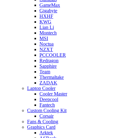
GameMax
Gigabyte
HXHF
KWG
Lian Li
Montech
MSI
Noctua
NZXT
PCCOOLER
Redragon
Sapphire
Team
Thermaltake
ZADAK
Laptop Cooler
Cooler Master
Deepcool
Fantech
Custom Cooling Kit
Corsair
Fans & Cooling
Graphics Card
Arktek