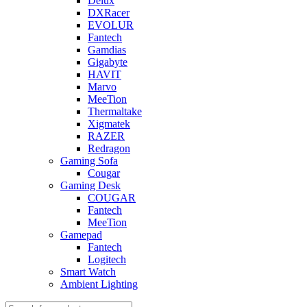
Delux
DXRacer
EVOLUR
Fantech
Gamdias
Gigabyte
HAVIT
Marvo
MeeTion
Thermaltake
Xigmatek
RAZER
Redragon
Gaming Sofa
Cougar
Gaming Desk
COUGAR
Fantech
MeeTion
Gamepad
Fantech
Logitech
Smart Watch
Ambient Lighting
Products