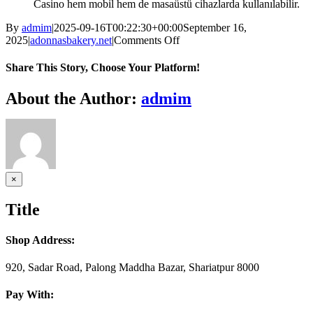
Casino hem mobil hem de masaüstü cihazlarda kullanılabilir.
By
admim
|
2025-09-16T00:22:30+00:00
September 16,
on
2025
|
adonnasbakery.net
|
Comments Off
Bahis
Dünyasında
Share This Story, Choose Your Platform!
Yenilikçiler
Betonred
Facebook
Twitter
Reddit
LinkedIn
WhatsApp
Telegram
Tumblr
Pinterest
Vk
Xing
Email
About the Author:
admim
Casino
İncelemesi
Close
×
product
quick
Title
view
Shop Address:
920, Sadar Road, Palong Maddha Bazar, Shariatpur 8000
Pay With: