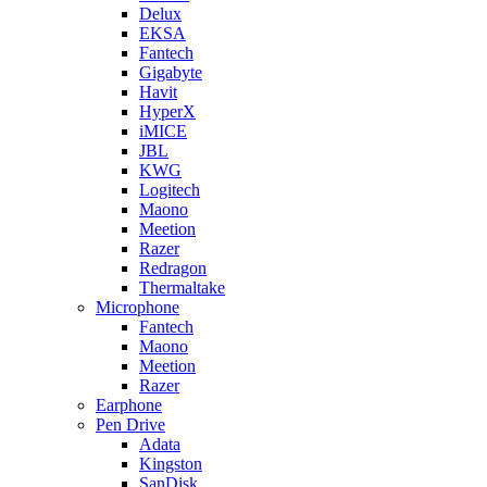
Delux
EKSA
Fantech
Gigabyte
Havit
HyperX
iMICE
JBL
KWG
Logitech
Maono
Meetion
Razer
Redragon
Thermaltake
Microphone
Fantech
Maono
Meetion
Razer
Earphone
Pen Drive
Adata
Kingston
SanDisk