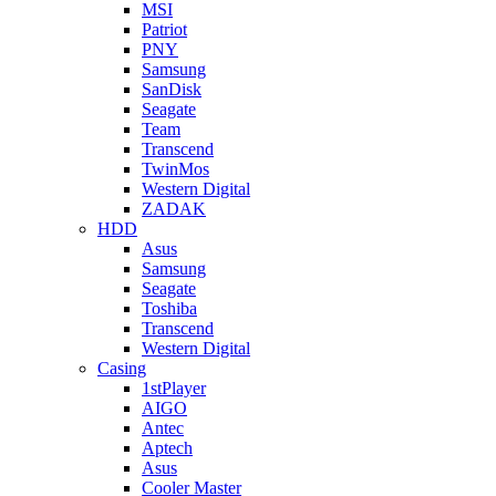
MSI
Patriot
PNY
Samsung
SanDisk
Seagate
Team
Transcend
TwinMos
Western Digital
ZADAK
HDD
Asus
Samsung
Seagate
Toshiba
Transcend
Western Digital
Casing
1stPlayer
AIGO
Antec
Aptech
Asus
Cooler Master