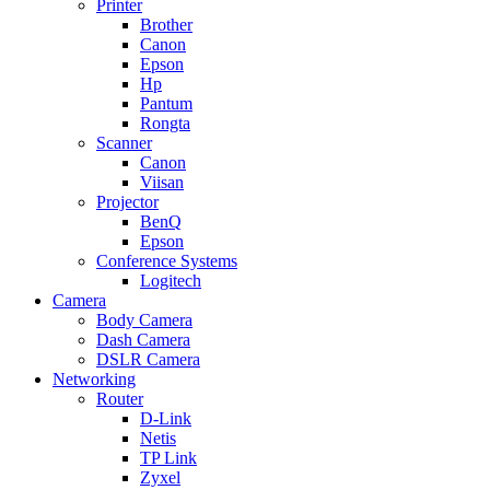
Printer
Brother
Canon
Epson
Hp
Pantum
Rongta
Scanner
Canon
Viisan
Projector
BenQ
Epson
Conference Systems
Logitech
Camera
Body Camera
Dash Camera
DSLR Camera
Networking
Router
D-Link
Netis
TP Link
Zyxel