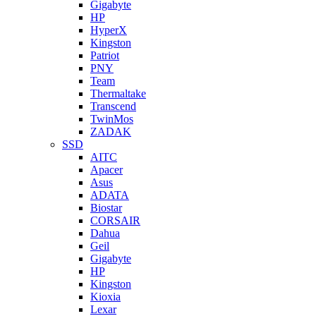
Gigabyte
HP
HyperX
Kingston
Patriot
PNY
Team
Thermaltake
Transcend
TwinMos
ZADAK
SSD
AITC
Apacer
Asus
ADATA
Biostar
CORSAIR
Dahua
Geil
Gigabyte
HP
Kingston
Kioxia
Lexar