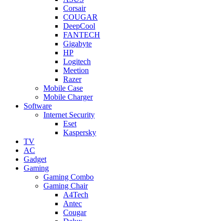
Corsair
COUGAR
DeepCool
FANTECH
Gigabyte
HP
Logitech
Meetion
Razer
Mobile Case
Mobile Charger
Software
Internet Security
Eset
Kaspersky
TV
AC
Gadget
Gaming
Gaming Combo
Gaming Chair
A4Tech
Antec
Cougar