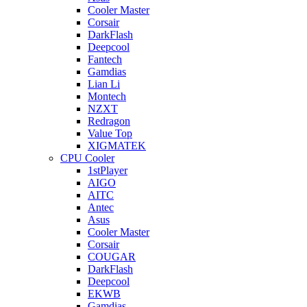
Cooler Master
Corsair
DarkFlash
Deepcool
Fantech
Gamdias
Lian Li
Montech
NZXT
Redragon
Value Top
XIGMATEK
CPU Cooler
1stPlayer
AIGO
AITC
Antec
Asus
Cooler Master
Corsair
COUGAR
DarkFlash
Deepcool
EKWB
Gamdias