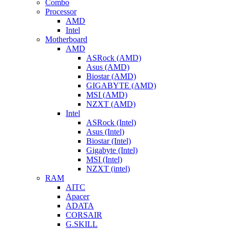
Combo
Processor
AMD
Intel
Motherboard
AMD
ASRock (AMD)
Asus (AMD)
Biostar (AMD)
GIGABYTE (AMD)
MSI (AMD)
NZXT (AMD)
Intel
ASRock (Intel)
Asus (Intel)
Biostar (Intel)
Gigabyte (Intel)
MSI (Intel)
NZXT (intel)
RAM
AITC
Apacer
ADATA
CORSAIR
G.SKILL