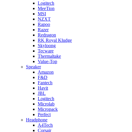
Logitech
MeeTion
MSI
NZXT
Rapoo
Razer
Redragon
RK Royal Kludge
Skyloong
Tecware
Thermaltake
Value-Top
Speaker
Amazon
F&D
Fantech
Havit
JBL
Logitech
Microlab
Micropack
Perfect
Headphone
A4Tech
Corsair