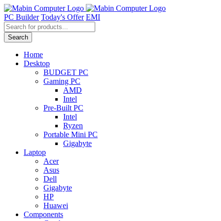
Skip
to
PC Builder
Today's Offer
EMI
content
Products
search
Search
Home
Desktop
BUDGET PC
Gaming PC
AMD
Intel
Pre-Built PC
Intel
Ryzen
Portable Mini PC
Gigabyte
Laptop
Acer
Asus
Dell
Gigabyte
HP
Huawei
Components