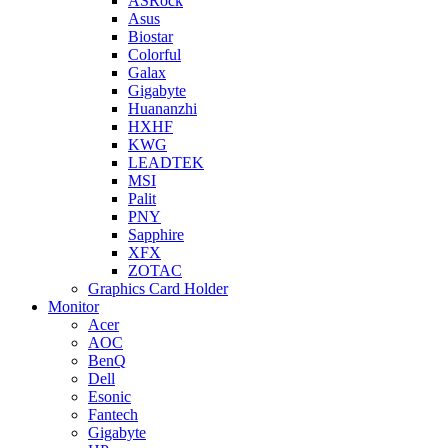
ASRock
Asus
Biostar
Colorful
Galax
Gigabyte
Huananzhi
HXHF
KWG
LEADTEK
MSI
Palit
PNY
Sapphire
XFX
ZOTAC
Graphics Card Holder
Monitor
Acer
AOC
BenQ
Dell
Esonic
Fantech
Gigabyte