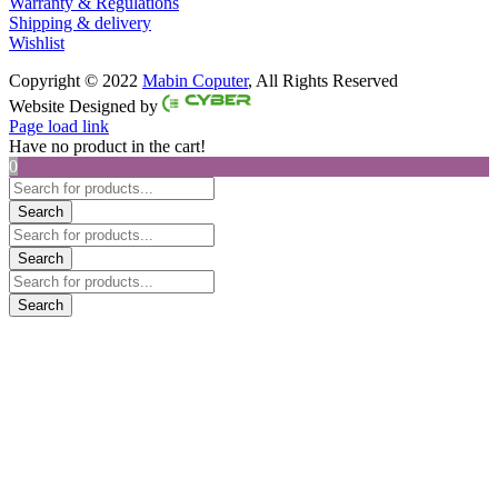
Warranty & Regulations
Shipping & delivery
Wishlist
Copyright © 2022
Mabin Coputer
, All Rights Reserved
Facebook
Twitter
Instagram
Pinterest
Website Designed by
Page load link
Have no product in the cart!
0
Products
search
Search
Products
search
Search
Products
search
Search
Go
to
Top