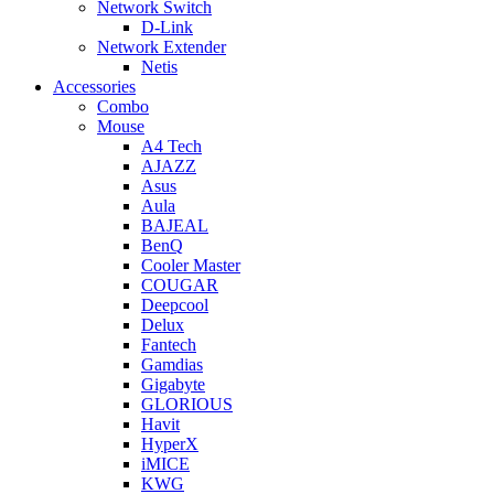
Network Switch
D-Link
Network Extender
Netis
Accessories
Combo
Mouse
A4 Tech
AJAZZ
Asus
Aula
BAJEAL
BenQ
Cooler Master
COUGAR
Deepcool
Delux
Fantech
Gamdias
Gigabyte
GLORIOUS
Havit
HyperX
iMICE
KWG