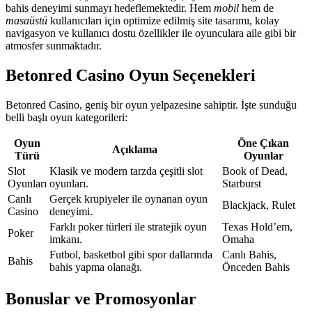
bahis deneyimi sunmayı hedeflemektedir. Hem
mobil
hem de
masaüstü
kullanıcıları için optimize edilmiş site tasarımı, kolay
navigasyon ve kullanıcı dostu özellikler ile oyunculara aile gibi bir
atmosfer sunmaktadır.
Betonred Casino Oyun Seçenekleri
Betonred Casino, geniş bir oyun yelpazesine sahiptir. İşte sunduğu
belli başlı oyun kategorileri:
Oyun
Öne Çıkan
Açıklama
Türü
Oyunlar
Slot
Klasik ve modern tarzda çeşitli slot
Book of Dead,
Oyunları
oyunları.
Starburst
Canlı
Gerçek krupiyeler ile oynanan oyun
Blackjack, Rulet
Casino
deneyimi.
Farklı poker türleri ile stratejik oyun
Texas Hold’em,
Poker
imkanı.
Omaha
Futbol, basketbol gibi spor dallarında
Canlı Bahis,
Bahis
bahis yapma olanağı.
Önceden Bahis
Bonuslar ve Promosyonlar