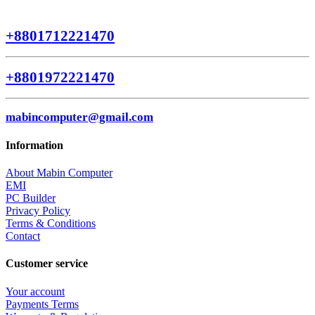
+8801712221470
+8801972221470
mabincomputer@gmail.com
Information
About Mabin Computer
EMI
PC Builder
Privacy Policy
Terms & Conditions
Contact
Customer service
Your account
Payments Terms