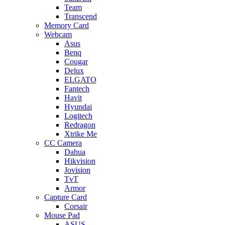
Team
Transcend
Memory Card
Webcam
Asus
Benq
Cougar
Delux
ELGATO
Fantech
Havit
Hyundai
Logitech
Redragon
Xtrike Me
CC Camera
Dahua
Hikvision
Jovision
TvT
Armor
Capture Card
Corsair
Mouse Pad
ASUS