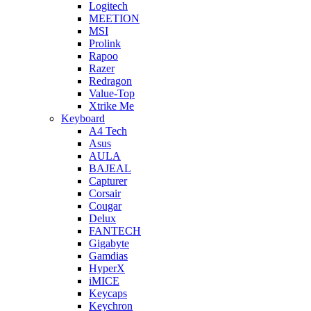
Logitech
MEETION
MSI
Prolink
Rapoo
Razer
Redragon
Value-Top
Xtrike Me
Keyboard
A4 Tech
Asus
AULA
BAJEAL
Capturer
Corsair
Cougar
Delux
FANTECH
Gigabyte
Gamdias
HyperX
iMICE
Keycaps
Keychron