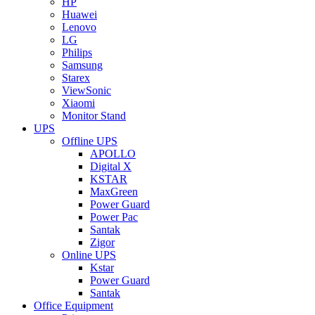
HP
Huawei
Lenovo
LG
Philips
Samsung
Starex
ViewSonic
Xiaomi
Monitor Stand
UPS
Offline UPS
APOLLO
Digital X
KSTAR
MaxGreen
Power Guard
Power Pac
Santak
Zigor
Online UPS
Kstar
Power Guard
Santak
Office Equipment