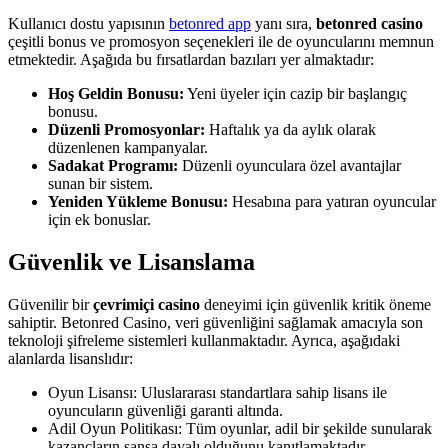
Kullanıcı dostu yapısının
betonred app
yanı sıra,
betonred casino
çeşitli bonus ve promosyon seçenekleri ile de oyuncularını memnun
etmektedir. Aşağıda bu fırsatlardan bazıları yer almaktadır:
Hoş Geldin Bonusu:
Yeni üyeler için cazip bir başlangıç
bonusu.
Düzenli Promosyonlar:
Haftalık ya da aylık olarak
düzenlenen kampanyalar.
Sadakat Programı:
Düzenli oyunculara özel avantajlar
sunan bir sistem.
Yeniden Yükleme Bonusu:
Hesabına para yatıran oyuncular
için ek bonuslar.
Güvenlik ve Lisanslama
Güvenilir bir
çevrimiçi casino
deneyimi için güvenlik kritik öneme
sahiptir. Betonred Casino, veri güvenliğini sağlamak amacıyla son
teknoloji şifreleme sistemleri kullanmaktadır. Ayrıca, aşağıdaki
alanlarda lisanslıdır:
Oyun Lisansı: Uluslararası standartlara sahip lisans ile
oyuncuların güvenliği garanti altında.
Adil Oyun Politikası: Tüm oyunlar, adil bir şekilde sunularak
kazançların şansa dayalı olduğunu kanıtlamaktadır.