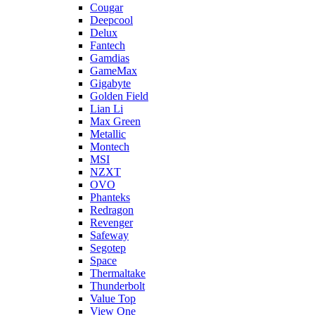
Cougar
Deepcool
Delux
Fantech
Gamdias
GameMax
Gigabyte
Golden Field
Lian Li
Max Green
Metallic
Montech
MSI
NZXT
OVO
Phanteks
Redragon
Revenger
Safeway
Segotep
Space
Thermaltake
Thunderbolt
Value Top
View One