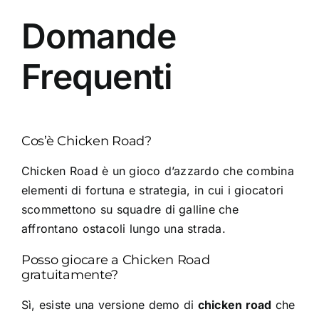
Domande
Frequenti
Cos’è Chicken Road?
Chicken Road è un gioco d’azzardo che combina
elementi di fortuna e strategia, in cui i giocatori
scommettono su squadre di galline che
affrontano ostacoli lungo una strada.
Posso giocare a Chicken Road
gratuitamente?
Sì, esiste una versione demo di
chicken road
che