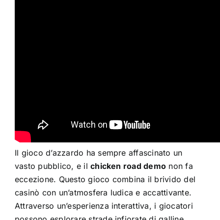
Il gioco d’azzardo ha sempre affascinato un
vasto pubblico, e il
chicken road demo
non fa
eccezione. Questo gioco combina il brivido del
casinò con un’atmosfera ludica e accattivante.
Attraverso un’esperienza interattiva, i giocatori
possono esplorare strade infiorate di galline