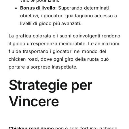
vincite potenziali.
Bonus di livello
: Superando determinati
obiettivi, i giocatori guadagnano accesso a
livelli di gioco più avanzati.
La grafica colorata e i suoni coinvolgenti rendono
il gioco un’esperienza memorabile. Le animazioni
fluide trasportano i giocatori nel mondo del
chicken road, dove ogni giro della ruota può
portare a sorprese inaspettate.
Strategie per
Vincere
Chicken road demo
non è solo fortuna; richiede