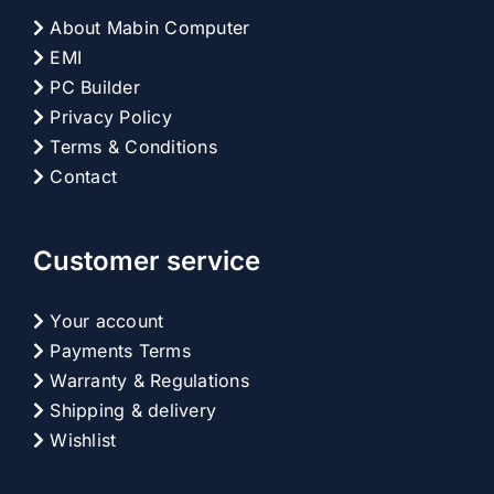
About Mabin Computer
EMI
PC Builder
Privacy Policy
Terms & Conditions
Contact
Customer service
Your account
Payments Terms
Warranty & Regulations
Shipping & delivery
Wishlist