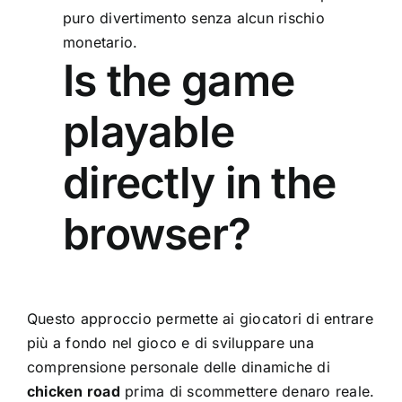
puro divertimento senza alcun rischio
monetario.
Is the game
playable
directly in the
browser?
Questo approccio permette ai giocatori di entrare
più a fondo nel gioco e di sviluppare una
comprensione personale delle dinamiche di
chicken road
prima di scommettere denaro reale.