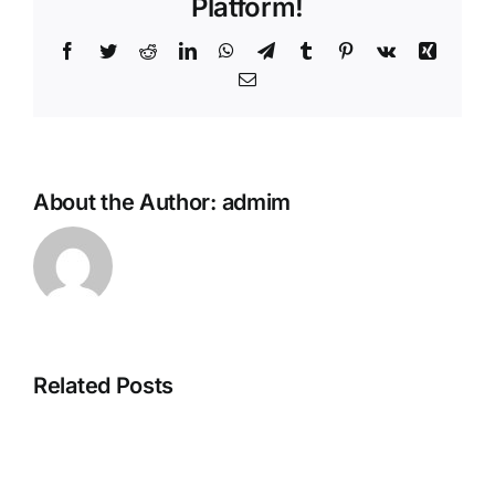
Platform!
Gioco
di
Facebook
Twitter
Reddit
LinkedIn
WhatsApp
Telegram
Tumblr
Pinterest
Vk
Xing
Fortu
Email
e
Strate
About the Author:
admim
Related Posts