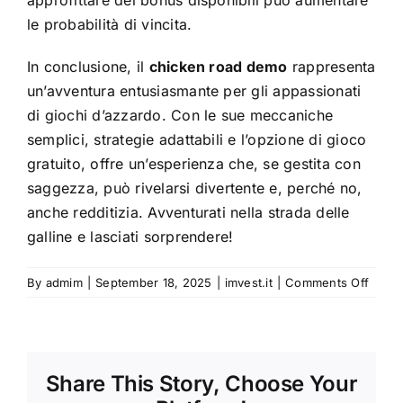
approfittare dei bonus disponibili può aumentare
le probabilità di vincita.
In conclusione, il
chicken road demo
rappresenta
un’avventura entusiasmante per gli appassionati
di giochi d’azzardo. Con le sue meccaniche
semplici, strategie adattabili e l’opzione di gioco
gratuito, offre un’esperienza che, se gestita con
saggezza, può rivelarsi divertente e, perché no,
anche redditizia. Avventurati nella strada delle
galline e lasciati sorprendere!
on
By
admim
|
September 18, 2025
|
imvest.it
|
Comments Off
Alla
Scope
di
Chick
Share This Story, Choose Your
Road
Un