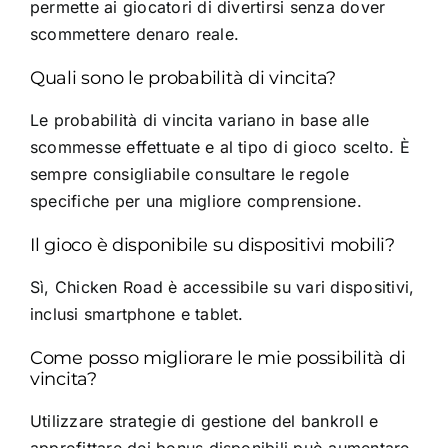
permette ai giocatori di divertirsi senza dover
scommettere denaro reale.
Quali sono le probabilità di vincita?
Le probabilità di vincita variano in base alle
scommesse effettuate e al tipo di gioco scelto. È
sempre consigliabile consultare le regole
specifiche per una migliore comprensione.
Il gioco è disponibile su dispositivi mobili?
Sì, Chicken Road è accessibile su vari dispositivi,
inclusi smartphone e tablet.
Come posso migliorare le mie possibilità di
vincita?
Utilizzare strategie di gestione del bankroll e