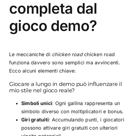
completa dal
gioco demo?
Le meccaniche di
chicken road
chicken road
funziona davvero
sono semplici ma avvincenti.
Ecco alcuni elementi chiave:
Giocare a lungo in demo può influenzare il
mio stile nel gioco reale?
Simboli unici
: Ogni gallina rappresenta un
simbolo diverso con moltiplicatori e bonus.
Giri gratuiti
: Accumulando punti, i giocatori
possono attivare giri gratuiti con ulteriori