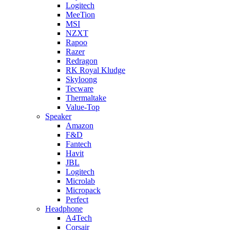
Logitech
MeeTion
MSI
NZXT
Rapoo
Razer
Redragon
RK Royal Kludge
Skyloong
Tecware
Thermaltake
Value-Top
Speaker
Amazon
F&D
Fantech
Havit
JBL
Logitech
Microlab
Micropack
Perfect
Headphone
A4Tech
Corsair