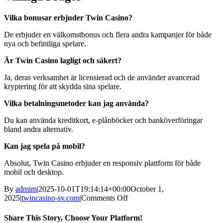
Vilka bonusar erbjuder Twin Casino?
De erbjuder en välkomstbonus och flera andra kampanjer för både
nya och befintliga spelare.
Är Twin Casino lagligt och säkert?
Ja, deras verksamhet är licensierad och de använder avancerad
kryptering för att skydda sina spelare.
Vilka betalningsmetoder kan jag använda?
Du kan använda kreditkort, e-plånböcker och banköverföringar
bland andra alternativ.
Kan jag spela på mobil?
Absolut, Twin Casino erbjuder en responsiv plattform för både
mobil och desktop.
By
admim
|
2025-10-01T19:14:14+00:00
October 1,
on
2025
|
twincasino-sv.com
|
Comments Off
Utforska
det
Share This Story, Choose Your Platform!