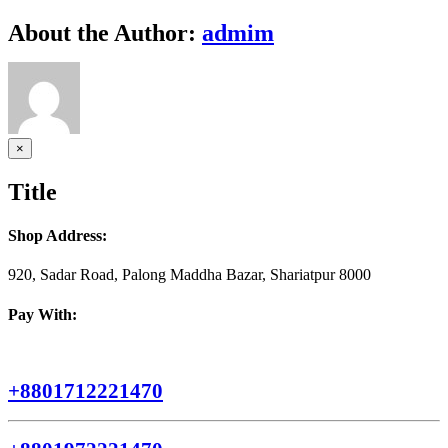
Dubbelägda
Paradiset
Facebook
Twitter
Reddit
LinkedIn
WhatsApp
Telegram
Tumblr
Pinterest
Vk
Xing
Email
About the Author:
admim
Twin
Casino
Close
×
product
quick
Title
view
Shop Address:
920, Sadar Road, Palong Maddha Bazar, Shariatpur 8000
Pay With:
+8801712221470