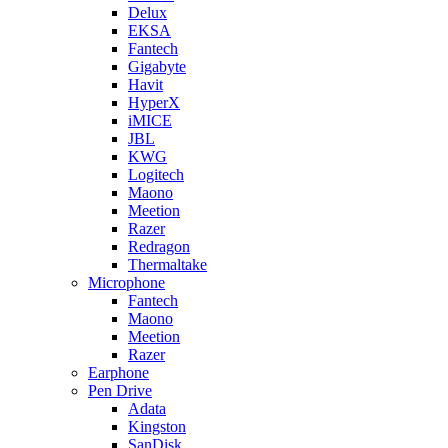
Delux
EKSA
Fantech
Gigabyte
Havit
HyperX
iMICE
JBL
KWG
Logitech
Maono
Meetion
Razer
Redragon
Thermaltake
Microphone
Fantech
Maono
Meetion
Razer
Earphone
Pen Drive
Adata
Kingston
SanDisk