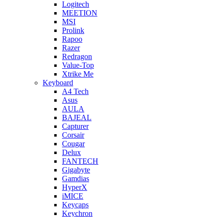
Logitech
MEETION
MSI
Prolink
Rapoo
Razer
Redragon
Value-Top
Xtrike Me
Keyboard
A4 Tech
Asus
AULA
BAJEAL
Capturer
Corsair
Cougar
Delux
FANTECH
Gigabyte
Gamdias
HyperX
iMICE
Keycaps
Keychron