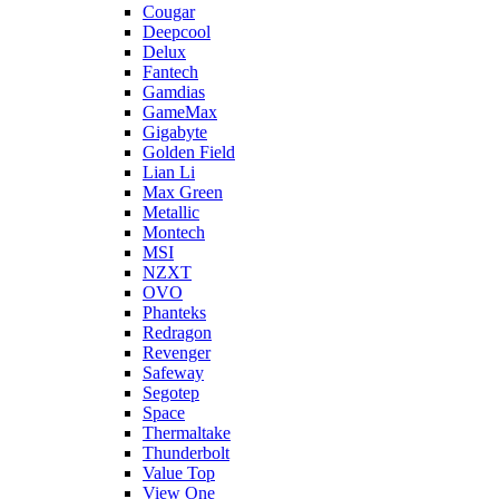
Cougar
Deepcool
Delux
Fantech
Gamdias
GameMax
Gigabyte
Golden Field
Lian Li
Max Green
Metallic
Montech
MSI
NZXT
OVO
Phanteks
Redragon
Revenger
Safeway
Segotep
Space
Thermaltake
Thunderbolt
Value Top
View One