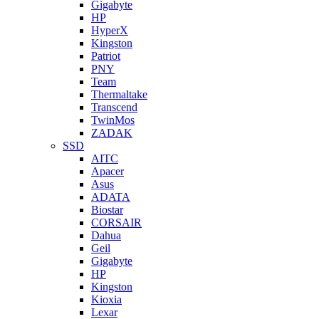
Gigabyte
HP
HyperX
Kingston
Patriot
PNY
Team
Thermaltake
Transcend
TwinMos
ZADAK
SSD
AITC
Apacer
Asus
ADATA
Biostar
CORSAIR
Dahua
Geil
Gigabyte
HP
Kingston
Kioxia
Lexar