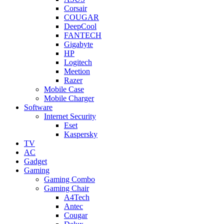
Corsair
COUGAR
DeepCool
FANTECH
Gigabyte
HP
Logitech
Meetion
Razer
Mobile Case
Mobile Charger
Software
Internet Security
Eset
Kaspersky
TV
AC
Gadget
Gaming
Gaming Combo
Gaming Chair
A4Tech
Antec
Cougar