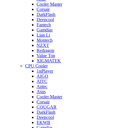
Cooler Master
Corsair
DarkFlash
Deepcool
Fantech
Gamdias
Lian Li
Montech
NZXT
Redragon
Value Top
XIGMATEK
CPU Cooler
1stPlayer
AIGO
AITC
Antec
Asus
Cooler Master
Corsair
COUGAR
DarkFlash
Deepcool
EKWB
Gamdias