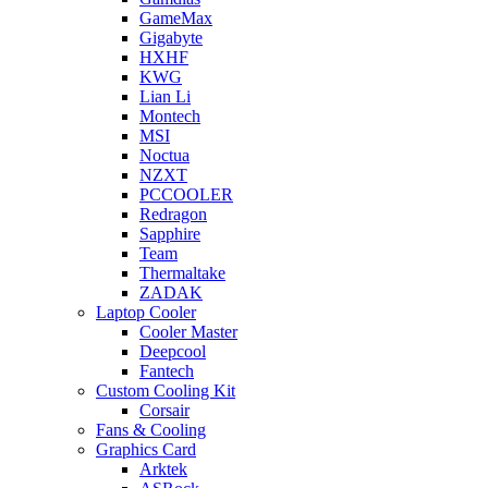
GameMax
Gigabyte
HXHF
KWG
Lian Li
Montech
MSI
Noctua
NZXT
PCCOOLER
Redragon
Sapphire
Team
Thermaltake
ZADAK
Laptop Cooler
Cooler Master
Deepcool
Fantech
Custom Cooling Kit
Corsair
Fans & Cooling
Graphics Card
Arktek