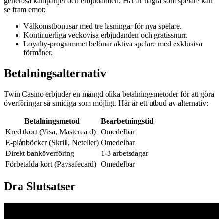
generösa kampanjer och erbjudanden. Här är några som spelare kan
se fram emot:
Välkomstbonusar med tre låsningar för nya spelare.
Kontinuerliga veckovisa erbjudanden och gratissnurr.
Loyalty-programmet belönar aktiva spelare med exklusiva
förmåner.
Betalningsalternativ
Twin Casino erbjuder en mängd olika betalningsmetoder för att göra
överföringar så smidiga som möjligt. Här är ett utbud av alternativ:
Betalningsmetod
Bearbetningstid
Kreditkort (Visa, Mastercard)
Omedelbar
E-plånböcker (Skrill, Neteller)
Omedelbar
Direkt banköverföring
1-3 arbetsdagar
Förbetalda kort (Paysafecard)
Omedelbar
Dra Slutsatser