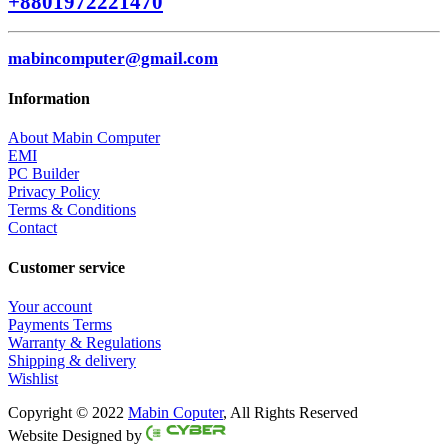
+8801972221470
mabincomputer@gmail.com
Information
About Mabin Computer
EMI
PC Builder
Privacy Policy
Terms & Conditions
Contact
Customer service
Your account
Payments Terms
Warranty & Regulations
Shipping & delivery
Wishlist
Copyright © 2022
Mabin Coputer
, All Rights Reserved
Facebook
Twitter
Instagram
Pinterest
Website Designed by