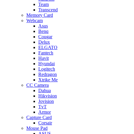
Team
Transcend
Memory Card
Webcam
Asus
Benq
Cougar
Delux
ELGATO
Fantech
Havit
Hyundai
Logitech
Redragon
Xtrike Me
CC Camera
Dahua
Hikvision
Jovision
TvT
Armor
Capture Card
Corsair
Mouse Pad
ASUS