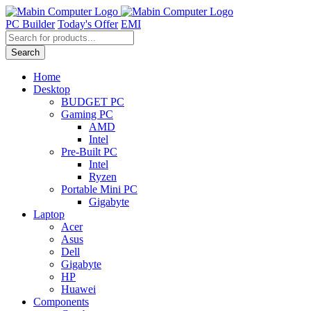
Skip
to
PC Builder
Today's Offer
EMI
content
Products
search
Search
Home
Desktop
BUDGET PC
Gaming PC
AMD
Intel
Pre-Built PC
Intel
Ryzen
Portable Mini PC
Gigabyte
Laptop
Acer
Asus
Dell
Gigabyte
HP
Huawei
Components