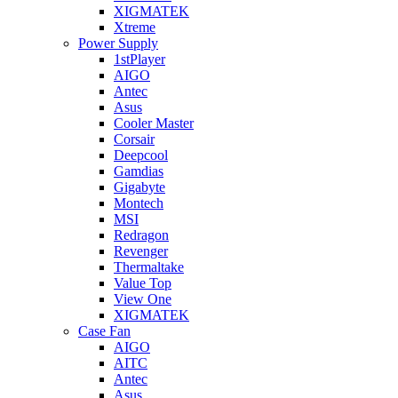
XIGMATEK
Xtreme
Power Supply
1stPlayer
AIGO
Antec
Asus
Cooler Master
Corsair
Deepcool
Gamdias
Gigabyte
Montech
MSI
Redragon
Revenger
Thermaltake
Value Top
View One
XIGMATEK
Case Fan
AIGO
AITC
Antec
Asus