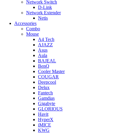
Network Switch
D-Link
Network Extender
Netis
Accessories
Combo
Mouse
A4 Tech
AJAZZ
Asus
Aula
BAJEAL
BenQ
Cooler Master
COUGAR
Deepcool
Delux
Fantech
Gamdias
Gigabyte
GLORIOUS
Havit
HyperX
iMICE
KWG