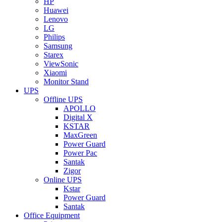
HP
Huawei
Lenovo
LG
Philips
Samsung
Starex
ViewSonic
Xiaomi
Monitor Stand
UPS
Offline UPS
APOLLO
Digital X
KSTAR
MaxGreen
Power Guard
Power Pac
Santak
Zigor
Online UPS
Kstar
Power Guard
Santak
Office Equipment