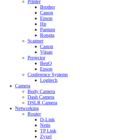
Printer
Brother
Canon
Epson
Hp
Pantum
Rongta
Scanner
Canon
Viisan
Projector
BenQ
Epson
Conference Systems
Logitech
Camera
Body Camera
Dash Camera
DSLR Camera
Networking
Router
D-Link
Netis
TP Link
Zyxel