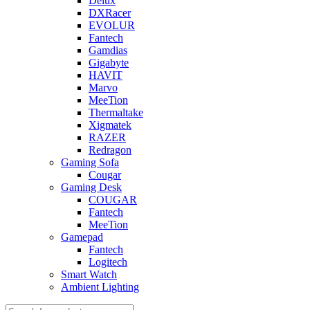
Delux
DXRacer
EVOLUR
Fantech
Gamdias
Gigabyte
HAVIT
Marvo
MeeTion
Thermaltake
Xigmatek
RAZER
Redragon
Gaming Sofa
Cougar
Gaming Desk
COUGAR
Fantech
MeeTion
Gamepad
Fantech
Logitech
Smart Watch
Ambient Lighting
Products