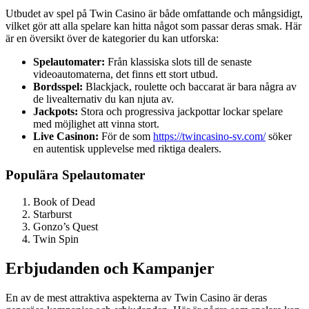
Utbudet av spel på Twin Casino är både omfattande och mångsidigt,
vilket gör att alla spelare kan hitta något som passar deras smak. Här
är en översikt över de kategorier du kan utforska:
Spelautomater:
Från klassiska slots till de senaste
videoautomaterna, det finns ett stort utbud.
Bordsspel:
Blackjack, roulette och baccarat är bara några av
de livealternativ du kan njuta av.
Jackpots:
Stora och progressiva jackpottar lockar spelare
med möjlighet att vinna stort.
Live Casinon:
För de som
https://twincasino-sv.com/
söker
en autentisk upplevelse med riktiga dealers.
Populära Spelautomater
Book of Dead
Starburst
Gonzo’s Quest
Twin Spin
Erbjudanden och Kampanjer
En av de mest attraktiva aspekterna av Twin Casino är deras