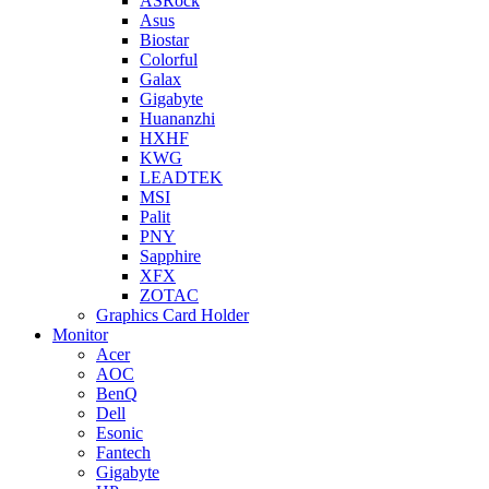
ASRock
Asus
Biostar
Colorful
Galax
Gigabyte
Huananzhi
HXHF
KWG
LEADTEK
MSI
Palit
PNY
Sapphire
XFX
ZOTAC
Graphics Card Holder
Monitor
Acer
AOC
BenQ
Dell
Esonic
Fantech
Gigabyte