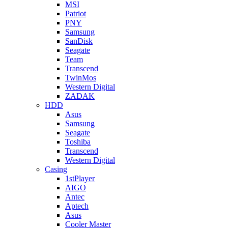
MSI
Patriot
PNY
Samsung
SanDisk
Seagate
Team
Transcend
TwinMos
Western Digital
ZADAK
HDD
Asus
Samsung
Seagate
Toshiba
Transcend
Western Digital
Casing
1stPlayer
AIGO
Antec
Aptech
Asus
Cooler Master