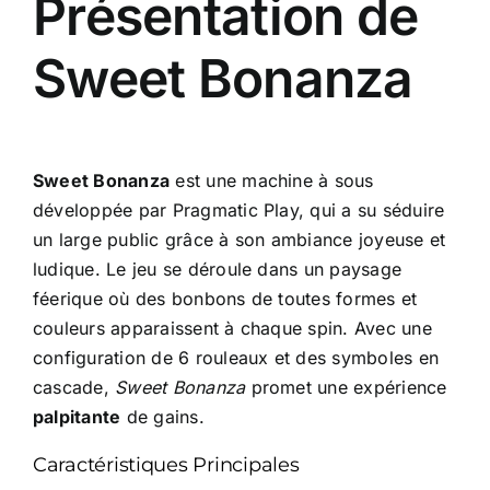
Présentation de
Sweet Bonanza
Sweet Bonanza
est une machine à sous
développée par Pragmatic Play, qui a su séduire
un large public grâce à son ambiance joyeuse et
ludique. Le jeu se déroule dans un paysage
féerique où des bonbons de toutes formes et
couleurs apparaissent à chaque spin. Avec une
configuration de 6 rouleaux et des symboles en
cascade,
Sweet Bonanza
promet une expérience
palpitante
de gains.
Caractéristiques Principales