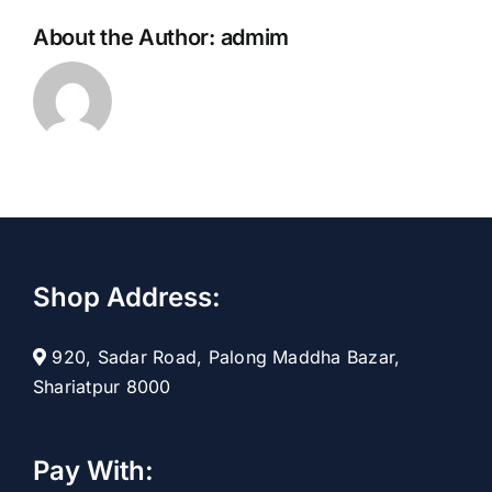
About the Author:
admim
Shop Address:
920, Sadar Road, Palong Maddha Bazar,
Shariatpur 8000
Pay With: