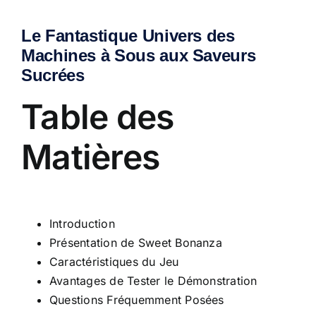
Le Fantastique Univers des
Machines à Sous aux Saveurs
Sucrées
Table des
Matières
Introduction
Présentation de Sweet Bonanza
Caractéristiques du Jeu
Avantages de Tester le Démonstration
Questions Fréquemment Posées