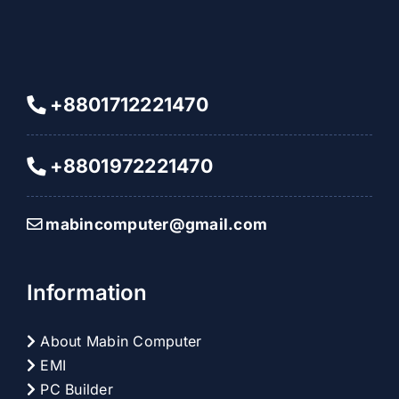
+8801712221470
+8801972221470
mabincomputer@gmail.com
Information
About Mabin Computer
EMI
PC Builder