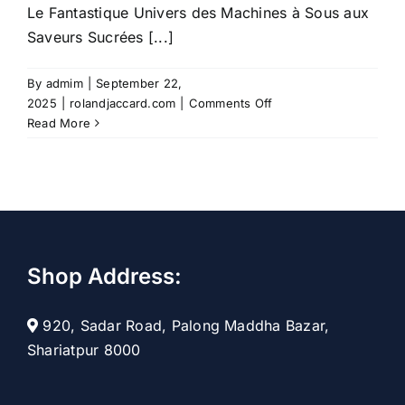
Le Fantastique Univers des Machines à Sous aux
Saveurs Sucrées [...]
By
admim
|
September 22,
on
2025
|
rolandjaccard.com
|
Comments Off
Le
Read More
Fantastique
Univers
des
Machines
à
Sous
aux
Shop Address:
Saveurs
Sucrées
920, Sadar Road, Palong Maddha Bazar,
Shariatpur 8000