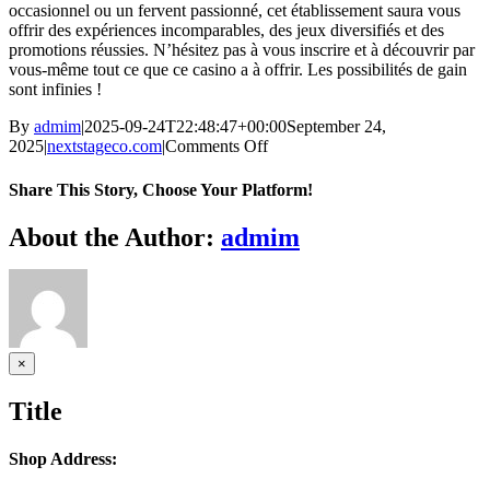
occasionnel ou un fervent passionné, cet établissement saura vous
offrir des expériences incomparables, des jeux diversifiés et des
promotions réussies. N’hésitez pas à vous inscrire et à découvrir par
vous-même tout ce que ce casino a à offrir. Les possibilités de gain
sont infinies !
By
admim
|
2025-09-24T22:48:47+00:00
September 24,
on
2025
|
nextstageco.com
|
Comments Off
Élevez
Votre
Share This Story, Choose Your Platform!
Expérience
de
Facebook
Twitter
Reddit
LinkedIn
WhatsApp
Telegram
Tumblr
Pinterest
Vk
Xing
Email
About the Author:
admim
Jeu
au
Win
Unique
Casino
Close
×
product
quick
Title
view
Shop Address: