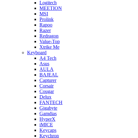
Logitech
MEETION
MSI
Prolink
Rapoo
Razer
Redragon
Value-Top
Xtrike Me
Keyboard
A4 Tech
Asus
AULA
BAJEAL
Capturer
Corsair
Cougar
Delux
FANTECH
Gigabyte
Gamdias
HyperX
iMICE
Keycaps
Keychron