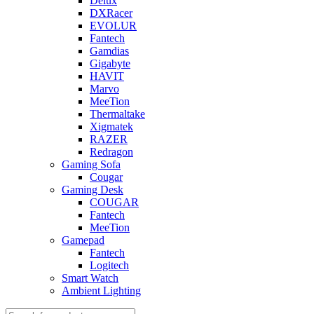
Delux
DXRacer
EVOLUR
Fantech
Gamdias
Gigabyte
HAVIT
Marvo
MeeTion
Thermaltake
Xigmatek
RAZER
Redragon
Gaming Sofa
Cougar
Gaming Desk
COUGAR
Fantech
MeeTion
Gamepad
Fantech
Logitech
Smart Watch
Ambient Lighting
Products