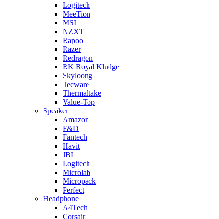
Logitech
MeeTion
MSI
NZXT
Rapoo
Razer
Redragon
RK Royal Kludge
Skyloong
Tecware
Thermaltake
Value-Top
Speaker
Amazon
F&D
Fantech
Havit
JBL
Logitech
Microlab
Micropack
Perfect
Headphone
A4Tech
Corsair