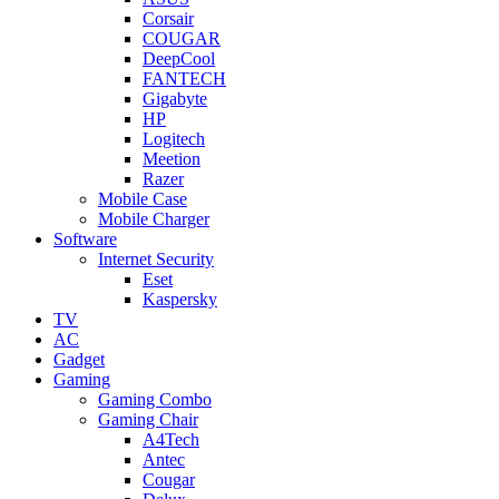
Corsair
COUGAR
DeepCool
FANTECH
Gigabyte
HP
Logitech
Meetion
Razer
Mobile Case
Mobile Charger
Software
Internet Security
Eset
Kaspersky
TV
AC
Gadget
Gaming
Gaming Combo
Gaming Chair
A4Tech
Antec
Cougar