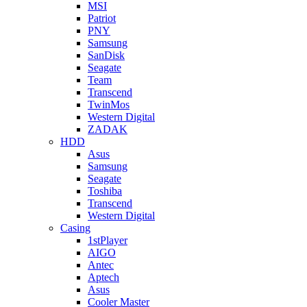
MSI
Patriot
PNY
Samsung
SanDisk
Seagate
Team
Transcend
TwinMos
Western Digital
ZADAK
HDD
Asus
Samsung
Seagate
Toshiba
Transcend
Western Digital
Casing
1stPlayer
AIGO
Antec
Aptech
Asus
Cooler Master