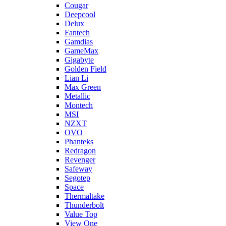
Cougar
Deepcool
Delux
Fantech
Gamdias
GameMax
Gigabyte
Golden Field
Lian Li
Max Green
Metallic
Montech
MSI
NZXT
OVO
Phanteks
Redragon
Revenger
Safeway
Segotep
Space
Thermaltake
Thunderbolt
Value Top
View One