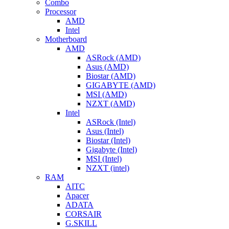
Combo
Processor
AMD
Intel
Motherboard
AMD
ASRock (AMD)
Asus (AMD)
Biostar (AMD)
GIGABYTE (AMD)
MSI (AMD)
NZXT (AMD)
Intel
ASRock (Intel)
Asus (Intel)
Biostar (Intel)
Gigabyte (Intel)
MSI (Intel)
NZXT (intel)
RAM
AITC
Apacer
ADATA
CORSAIR
G.SKILL