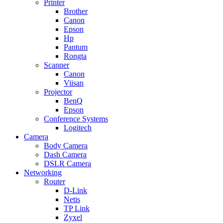
Printer
Brother
Canon
Epson
Hp
Pantum
Rongta
Scanner
Canon
Viisan
Projector
BenQ
Epson
Conference Systems
Logitech
Camera
Body Camera
Dash Camera
DSLR Camera
Networking
Router
D-Link
Netis
TP Link
Zyxel