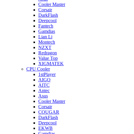
Cooler Master
Corsair
DarkFlash
Deepcool
Fantech
Gamdias
Lian Li
Montech
NZXT
Redragon
Value Top
XIGMATEK
CPU Cooler
1stPlayer
AIGO
AITC
Antec
Asus
Cooler Master
Corsair
COUGAR
DarkFlash
Deepcool
EKWB
Gamdias