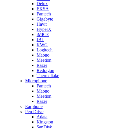
Delux
EKSA
Fantech
Gigabyte
Havit
HyperX
iMICE
JBL
KWG
Logitech
Maono
Meetion
Razer
Redragon
Thermaltake
Microphone
Fantech
Maono
Meetion
Razer
Earphone
Pen Drive
Adata
Kingston
SanDisk