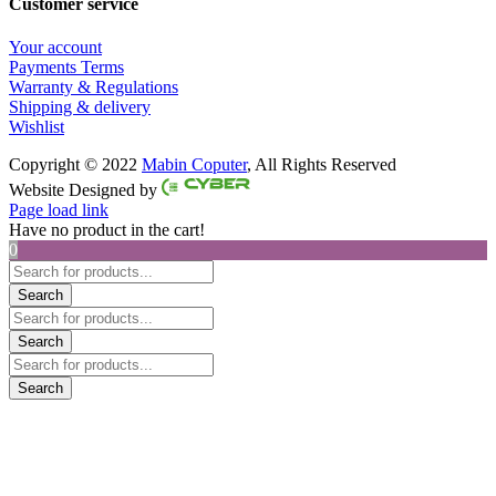
Customer service
Your account
Payments Terms
Warranty & Regulations
Shipping & delivery
Wishlist
Copyright © 2022
Mabin Coputer
, All Rights Reserved
Facebook
Twitter
Instagram
Pinterest
Website Designed by
Page load link
Have no product in the cart!
0
Products
search
Search
Products
search
Search
Products
search
Search
Go
to
Top