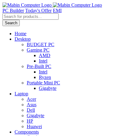
Skip
to
PC Builder
Today's Offer
EMI
content
Products
search
Search
Home
Desktop
BUDGET PC
Gaming PC
AMD
Intel
Pre-Built PC
Intel
Ryzen
Portable Mini PC
Gigabyte
Laptop
Acer
Asus
Dell
Gigabyte
HP
Huawei
Components