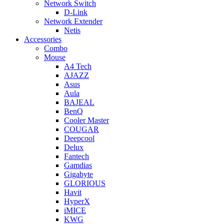
Network Switch
D-Link
Network Extender
Netis
Accessories
Combo
Mouse
A4 Tech
AJAZZ
Asus
Aula
BAJEAL
BenQ
Cooler Master
COUGAR
Deepcool
Delux
Fantech
Gamdias
Gigabyte
GLORIOUS
Havit
HyperX
iMICE
KWG