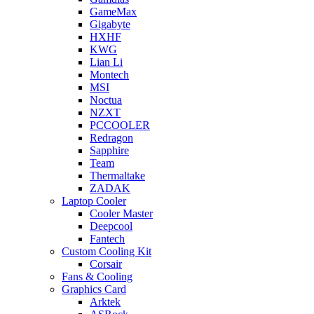
GameMax
Gigabyte
HXHF
KWG
Lian Li
Montech
MSI
Noctua
NZXT
PCCOOLER
Redragon
Sapphire
Team
Thermaltake
ZADAK
Laptop Cooler
Cooler Master
Deepcool
Fantech
Custom Cooling Kit
Corsair
Fans & Cooling
Graphics Card
Arktek