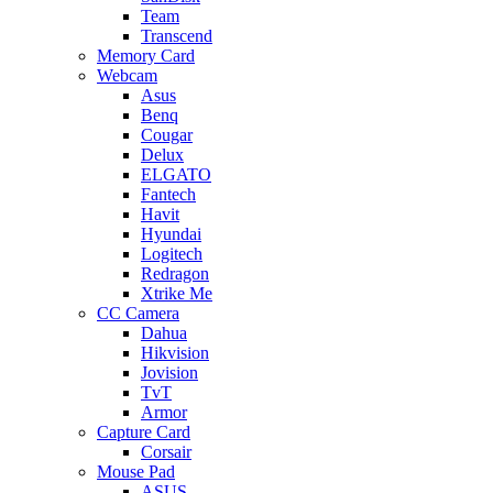
Team
Transcend
Memory Card
Webcam
Asus
Benq
Cougar
Delux
ELGATO
Fantech
Havit
Hyundai
Logitech
Redragon
Xtrike Me
CC Camera
Dahua
Hikvision
Jovision
TvT
Armor
Capture Card
Corsair
Mouse Pad
ASUS