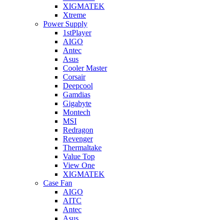
XIGMATEK
Xtreme
Power Supply
1stPlayer
AIGO
Antec
Asus
Cooler Master
Corsair
Deepcool
Gamdias
Gigabyte
Montech
MSI
Redragon
Revenger
Thermaltake
Value Top
View One
XIGMATEK
Case Fan
AIGO
AITC
Antec
Asus