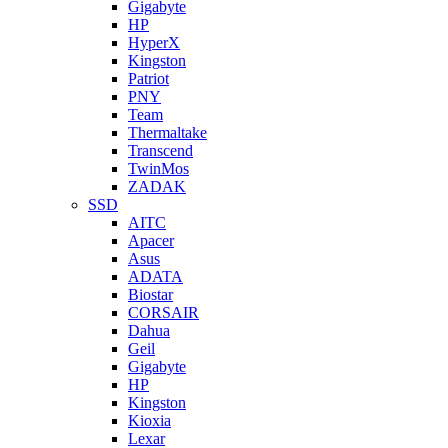
Gigabyte
HP
HyperX
Kingston
Patriot
PNY
Team
Thermaltake
Transcend
TwinMos
ZADAK
SSD
AITC
Apacer
Asus
ADATA
Biostar
CORSAIR
Dahua
Geil
Gigabyte
HP
Kingston
Kioxia
Lexar