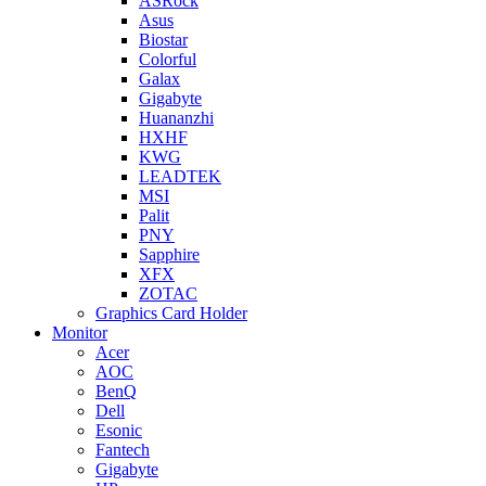
ASRock
Asus
Biostar
Colorful
Galax
Gigabyte
Huananzhi
HXHF
KWG
LEADTEK
MSI
Palit
PNY
Sapphire
XFX
ZOTAC
Graphics Card Holder
Monitor
Acer
AOC
BenQ
Dell
Esonic
Fantech
Gigabyte