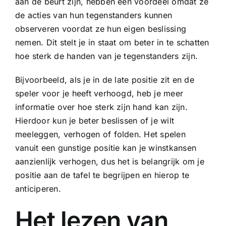
aan de beurt zijn, hebben een voordeel omdat ze
de acties van hun tegenstanders kunnen
observeren voordat ze hun eigen beslissing
nemen. Dit stelt je in staat om beter in te schatten
hoe sterk de handen van je tegenstanders zijn.
Bijvoorbeeld, als je in de late positie zit en de
speler voor je heeft verhoogd, heb je meer
informatie over hoe sterk zijn hand kan zijn.
Hierdoor kun je beter beslissen of je wilt
meeleggen, verhogen of folden. Het spelen
vanuit een gunstige positie kan je winstkansen
aanzienlijk verhogen, dus het is belangrijk om je
positie aan de tafel te begrijpen en hierop te
anticiperen.
Het lezen van