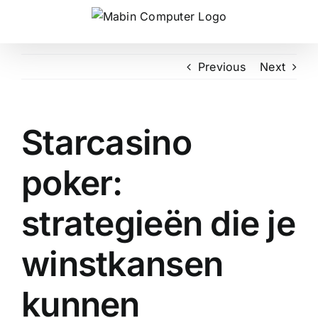
Skip
to
content
Previous
Next
Starcasino
poker:
strategieën die je
winstkansen
kunnen