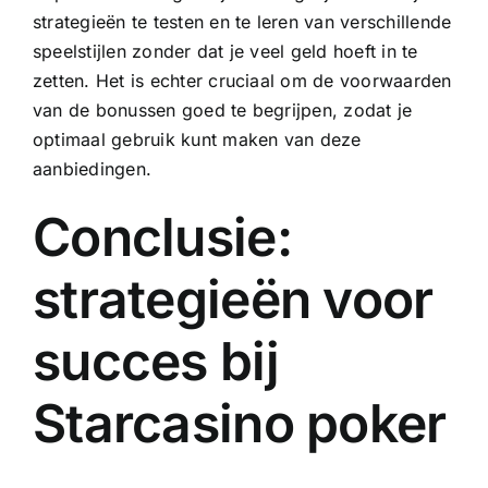
strategieën te testen en te leren van verschillende
speelstijlen zonder dat je veel geld hoeft in te
zetten. Het is echter cruciaal om de voorwaarden
van de bonussen goed te begrijpen, zodat je
optimaal gebruik kunt maken van deze
aanbiedingen.
Conclusie:
strategieën voor
succes bij
Starcasino poker