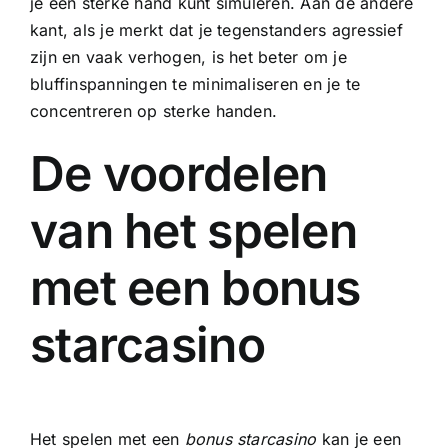
je een sterke hand kunt simuleren. Aan de andere
kant, als je merkt dat je tegenstanders agressief
zijn en vaak verhogen, is het beter om je
bluffinspanningen te minimaliseren en je te
concentreren op sterke handen.
De voordelen
van het spelen
met een bonus
starcasino
Het spelen met een
bonus starcasino
kan je een