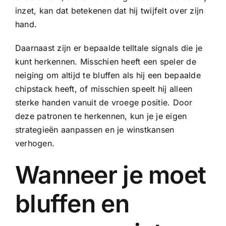
inzet, kan dat betekenen dat hij twijfelt over zijn
hand.
Daarnaast zijn er bepaalde telltale signals die je
kunt herkennen. Misschien heeft een speler de
neiging om altijd te bluffen als hij een bepaalde
chipstack heeft, of misschien speelt hij alleen
sterke handen vanuit de vroege positie. Door
deze patronen te herkennen, kun je je eigen
strategieën aanpassen en je winstkansen
verhogen.
Wanneer je moet
bluffen en