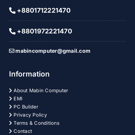
+8801712221470
+8801972221470
mabincomputer@gmail.com
Information
About Mabin Computer
EMI
PC Builder
Privacy Policy
Terms & Conditions
Contact