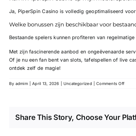
Ja, PiperSpin Casino is volledig geoptimaliseerd vo
Welke bonussen zijn beschikbaar voor bestaan
Bestaande spelers kunnen profiteren van regelmatige
Met zijn fascinerende aanbod en ongeëvenaarde servi
Of je nu een fan bent van slots, tafelspellen of live 
ontdek zelf de magie!
on
By
admim
|
April 13, 2026
|
Uncategorized
|
Comments Off
Verke
het
Betov
Unive
Share This Story, Choose Your Plat
van
Casin
Onlin