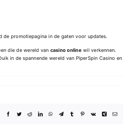
ud de promotiepagina in de gaten voor updates.
een die de wereld van
casino online
wil verkennen.
en. Duik in de spannende wereld van PiperSpin Casino en
Facebook
Twitter
Reddit
LinkedIn
WhatsApp
Telegram
Tumblr
Pinterest
Vk
Xing
Email