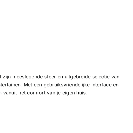
t zijn meeslepende sfeer en uitgebreide selectie van
ntertainen. Met een gebruiksvriendelijke interface en
 vanuit het comfort van je eigen huis.