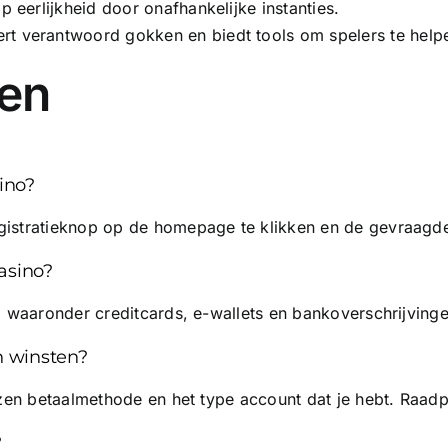
 eerlijkheid door onafhankelijke instanties.
ert verantwoord gokken en biedt tools om spelers te help
gen
ino?
stratieknop op de homepage te klikken en de gevraagde i
asino?
 waaronder creditcards, e-wallets en bankoverschrijvinge
n winsten?
zen betaalmethode en het type account dat je hebt. Raadp
?