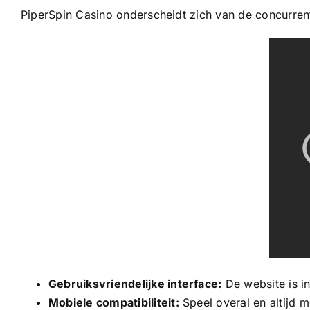
PiperSpin Casino onderscheidt zich van de concurrent
Gebruiksvriendelijke interface:
De website is in
Mobiele compatibiliteit:
Speel overal en altijd 