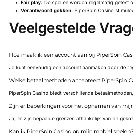
Fair play:
De spellen worden regelmatig getest op
Verantwoord gokken:
PiperSpin Casino stimule
Veelgestelde Vra
Hoe maak ik een account aan bij PiperSpin Cas
Je kunt eenvoudig een account aanmaken door de regi
Welke betaalmethoden accepteert PiperSpin C
PiperSpin Casino biedt verschillende betaalmethoden,
Zijn er beperkingen voor het opnemen van mij
Ja, er zijn bepaalde grenzen afhankelijk van de geko
Kan ik PiperSpin Casino op mijn mobiel spelen