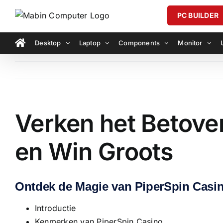
Skip
PC BUILDER
to
content
Desktop
Laptop
Components
Monitor
Verken het Betove
en Win Groots
Ontdek de Magie van PiperSpin Casin
Introductie
Kenmerken van PiperSpin Casino