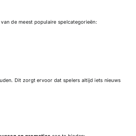
e van de meest populaire spelcategorieën:
den. Dit zorgt ervoor dat spelers altijd iets nieuws