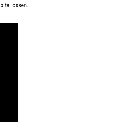
 te lossen.