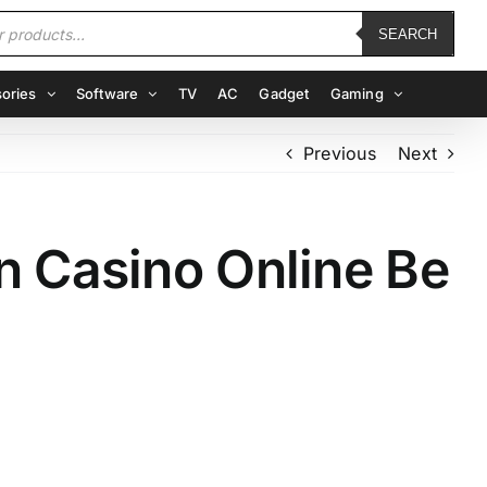
SEARCH
ories
Software
TV
AC
Gadget
Gaming
Previous
Next
n Casino Online Be