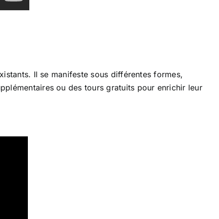
xistants. Il se manifeste sous différentes formes,
pplémentaires ou des tours gratuits pour enrichir leur