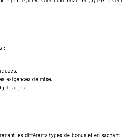
 le jeu régulier, vous maintenant engagé et diverti.
s :
diquées.
les exigences de mise.
dget de jeu.
enant les différents types de bonus et en sachant