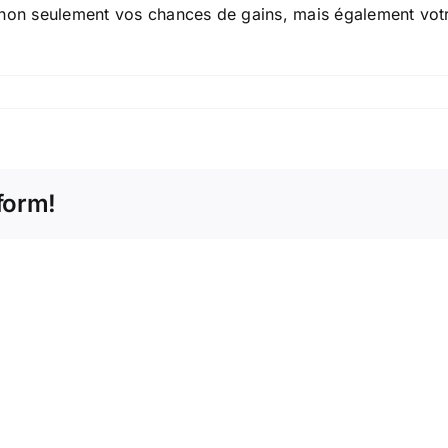
non seulement vos chances de gains, mais également votre 
ation
rs
s
form!
s
c
o