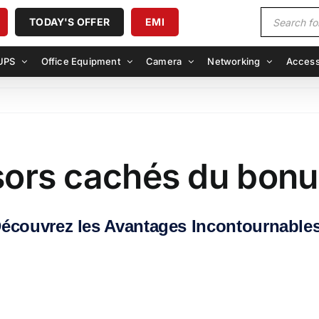
Products
TODAY'S OFFER
EMI
search
UPS
Office Equipment
Camera
Networking
Access
sors cachés du bonu
Découvrez les Avantages Incontournable