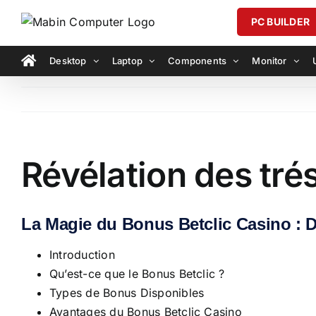
Skip
PC BUILDER
to
content
Desktop
Laptop
Components
Monitor
Révélation des tré
La Magie du Bonus Betclic Casino : 
Introduction
Qu’est-ce que le Bonus Betclic ?
Types de Bonus Disponibles
Avantages du Bonus Betclic Casino