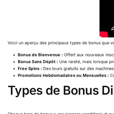
Voici un aperçu des principaux types de bonus que vo
Bonus de Bienvenue :
Offert aux nouveaux inscr
Bonus Sans Dépôt :
Une rareté, mais lorsque pro
Free Spins :
Des tours gratuits sur des machines
Promotions Hebdomadaires ou Mensuelles :
Ce
Types de Bonus Di