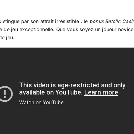
istingue par son attrait irrésistible : le
bonus Betclic Casi
ce de jeu exceptionnelle. Que vous soyez un joueur novic
de jeu.