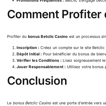
Promotions Fréquentes :
Betclic s’engage
betcl
Comment Profiter 
Profiter du
bonus Betclic Casino
est un processus simp
Inscription :
Créez un compte sur le site Betclic 
Dépôt Initial :
Pour bénéficier du bonus de bienv
Vérifier les Conditions :
Lisez soigneusement les
Jouer Responsablement :
Utilisez votre bonus p
Conclusion
Le
bonus Betclic Casino
est une porte d’entrée vers u