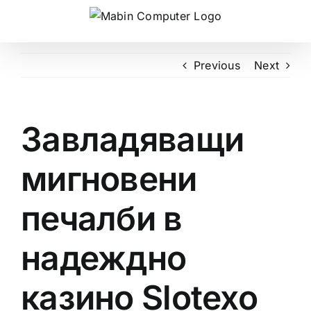
Skip
to
content
Previous
Next
Завладяващи
мигновени
печалби в
надеждно
казино Slotexo