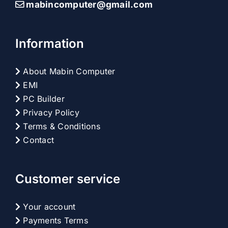
mabincomputer@gmail.com
Information
About Mabin Computer
EMI
PC Builder
Privacy Policy
Terms & Conditions
Contact
Customer service
Your account
Payments Terms