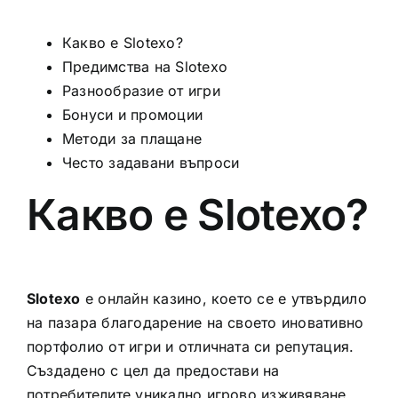
Какво е Slotexo?
Предимства на Slotexo
Разнообразие от игри
Бонуси и промоции
Методи за плащане
Често задавани въпроси
Какво е Slotexo?
Slotexo
е онлайн казино, което се е утвърдило
на пазара благодарение на своето иновативно
портфолио от игри и отличната си репутация.
Създадено с цел да предостави на
потребителите уникално игрово изживяване,