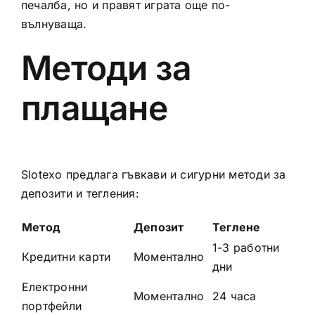
печалба, но и правят играта още по-
вълнуваща.
Методи за
плащане
Slotexo предлага гъвкави и сигурни методи за
депозити и тегления:
Метод
Депозит
Теглене
1-3 работни
Кредитни карти
Моментално
дни
Електронни
Моментално
24 часа
портфейли