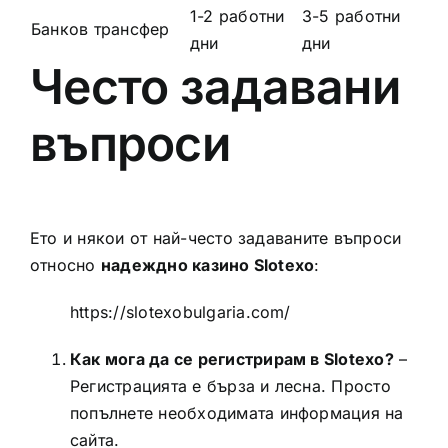
1-2 работни
3-5 работни
Банков трансфер
дни
дни
Често задавани
въпроси
Ето и някои от най-често задаваните въпроси
относно
надеждно казино Slotexo
:
https://slotexobulgaria.com/
Как мога да се регистрирам в Slotexo?
–
Регистрацията е бърза и лесна. Просто
попълнете необходимата информация на
сайта.