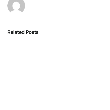
Related Posts