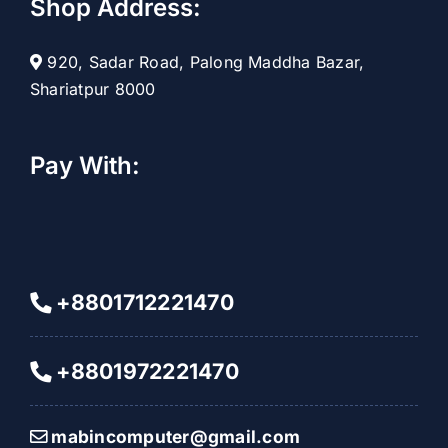
Shop Address:
920, Sadar Road, Palong Maddha Bazar,
Shariatpur 8000
Pay With:
+8801712221470
+8801972221470
mabincomputer@gmail.com