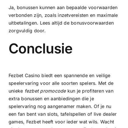
Ja, bonussen kunnen aan bepaalde voorwaarden
verbonden zijn, zoals inzetvereisten en maximale
uitbetalingen. Lees altijd de bonusvoorwaarden
zorgvuldig door.
Conclusie
Fezbet Casino biedt een spannende en veilige
speelervaring voor alle soorten spelers. Met de
unieke
fezbet promocode
kun je profiteren van
extra bonussen en aanbiedingen die je
spelervaring nog aangenamer maken. Of je nu
een fan bent van slots, tafelspellen of live dealer
games, Fezbet heeft voor ieder wat wils. Wacht