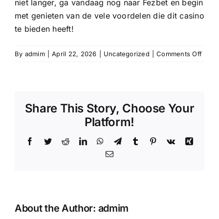
niet langer, ga vandaag nog naar Fezbet en begin
met genieten van de vele voordelen die dit casino
te bieden heeft!
on
By
admim
|
April 22, 2026
|
Uncategorized
|
Comments Off
Voel
de
span
met
Share This Story, Choose Your
de
exclu
Platform!
fezbe
prom
Facebook
Twitter
Reddit
LinkedIn
WhatsApp
Telegram
Tumblr
Pinterest
Vk
Xing
aanbi
Email
About the Author:
admim