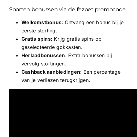
Soorten bonussen via de fezbet promocode
Welkomstbonus:
Ontvang een bonus bij je
eerste storting.
Gratis spins:
Krijg gratis spins op
geselecteerde gokkasten.
Herlaadbonussen:
Extra bonussen bij
vervolg stortingen.
Cashback aanbiedingen:
Een percentage
van je verliezen terugkrijgen.