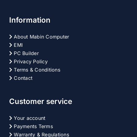
Information
About Mabin Computer
EMI
PC Builder
Privacy Policy
Terms & Conditions
Contact
Customer service
Your account
Payments Terms
Warranty & Regulations