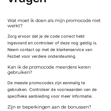
Wat moet ik doen als mijn promocode niet
werkt?
Zorg ervoor dat je de code correct hebt
ingevoerd en controleer of deze nog geldig is.
Neem contact op met de klantenservice van
Fezbet voor verdere ondersteuning.
Kan ik de promocode meerdere keren
gebruiken?
De meeste promocodes zijn eenmalig te
gebruiken. Controleer de voorwaarden van de
specifieke aanbieding voor meer informatie.
Zijn er beperkingen aan de bonussen?