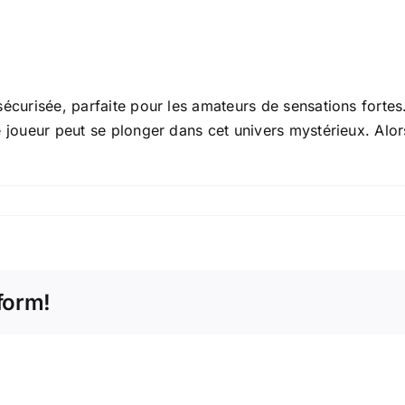
écurisée, parfaite pour les amateurs de sensations fortes
 joueur peut se plonger dans cet univers mystérieux. Alors
gez
ers
t
form!
et
s
égié