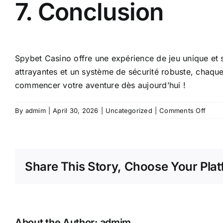
7. Conclusion
Spybet Casino offre une expérience de jeu unique et s
attrayantes et un système de sécurité robuste, chaque
commencer votre aventure dès aujourd’hui !
on
By
admim
|
April 30, 2026
|
Uncategorized
|
Comments Off
Plon
dans
l’univ
secre
Share This Story, Choose Your Plat
de
Spyb
avec
un
accè
privil
About the Author:
admim