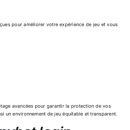
çues pour améliorer votre expérience de jeu et vous
ptage avancées pour garantir la protection de vos
nsi un environnement de jeu équitable et transparent.