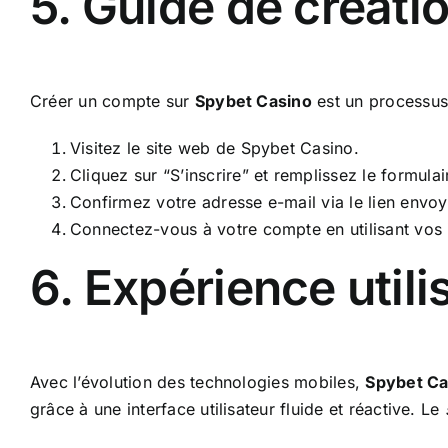
5. Guide de créati
Créer un compte sur
Spybet Casino
est un processus 
Visitez le site web de Spybet Casino.
Cliquez sur “S’inscrire” et remplissez le formula
Confirmez votre adresse e-mail via le lien envoy
Connectez-vous à votre compte en utilisant vos i
6. Expérience utili
Avec l’évolution des technologies mobiles,
Spybet Ca
grâce à une interface utilisateur fluide et réactive. Le