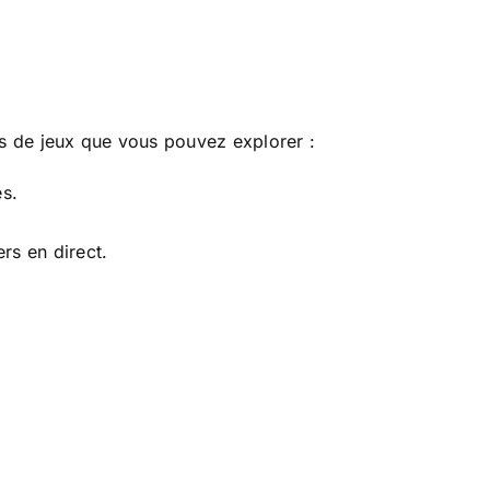
es de jeux que vous pouvez explorer :
es.
rs en direct.