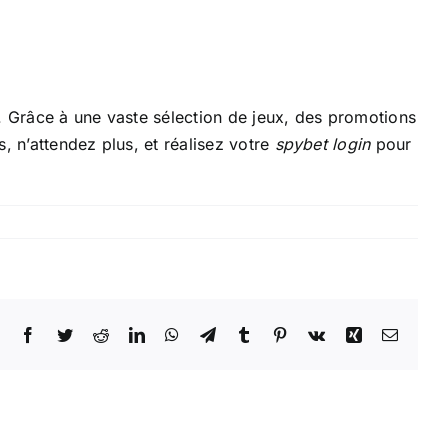
. Grâce à une vaste sélection de jeux, des promotions
, n’attendez plus, et réalisez votre
spybet login
pour
Facebook
Twitter
Reddit
LinkedIn
WhatsApp
Telegram
Tumblr
Pinterest
Vk
Xing
Email