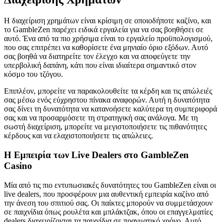
Η διαχείριση χρημάτων είναι κρίσιμη σε οποιοδήποτε καζίνο, και
το GambleZen παρέχει ειδικά εργαλεία για να σας βοηθήσει σε
αυτό. Ένα από τα πιο χρήσιμα είναι το εργαλείο προϋπολογισμού,
που σας επιτρέπει να καθορίσετε ένα μηνιαίο όριο εξόδων. Αυτό
σας βοηθά να διατηρείτε τον έλεγχο και να αποφεύγετε την
υπερβολική δαπάνη, κάτι που είναι ιδιαίτερα σημαντικό στον
κόσμο του τζόγου.
Επιπλέον, μπορείτε να παρακολουθείτε τα κέρδη και τις απώλειές
σας μέσω ενός εύχρηστου πίνακα αναφορών. Αυτή η δυνατότητα
σας δίνει τη δυνατότητα να κατανοήσετε καλύτερα τη συμπεριφορά
σας και να προσαρμόσετε τη στρατηγική σας ανάλογα. Με τη
σωστή διαχείριση, μπορείτε να μεγιστοποιήσετε τις πιθανότητες
κέρδους και να ελαχιστοποιήσετε τις απώλειες.
Η Εμπειρία των Live Dealers στο GambleZen
Casino
Μία από τις πιο εντυπωσιακές δυνατότητες του GambleZen είναι οι
live dealers, που προσφέρουν μια αυθεντική εμπειρία καζίνο από
την άνεση του σπιτιού σας. Οι παίκτες μπορούν να συμμετάσχουν
σε παιχνίδια όπως ρουλέτα και μπλάκτζακ, όπου οι επαγγελματίες
dealers διαχειρίζονται τα παιχνίδια σε πραγματικό χρόνο. Αυτό