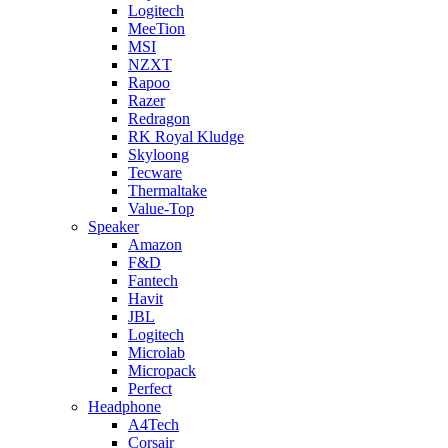
Logitech
MeeTion
MSI
NZXT
Rapoo
Razer
Redragon
RK Royal Kludge
Skyloong
Tecware
Thermaltake
Value-Top
Speaker
Amazon
F&D
Fantech
Havit
JBL
Logitech
Microlab
Micropack
Perfect
Headphone
A4Tech
Corsair