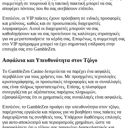
συμμετοχή σε τουρνουά ή η τακτική παικτική μπορεί να σας
αποφέρει πόντους που θα σας ανεβάσουν επίπεδο.
Επιπλέον, οι VIP παίκτες έχουν πρόσβαση σε ειδικές προσφορές
και μπόνους, καθώς και σε προσωπικούς διαχειριστές
λογαριασμών. Αυτοί οι διαχειριστές μπορούν να σας
καθοδηγήσουν και να σας προτείνουν τις καλύτερες στρατηγικές
για να μεγιστοποιήσετε τα κέρδη σας. Επομένως, η συμμετοχή σας
στο VIP πρόγραμμα μπορεί να έχει σημαντική επίδραση στην
επιτυχία σας στο GambleZen.
Ασφάλεια και Υπευθυνότητα στον Τζόγο
Το GambleZen Casino δεσμεύεται να παρέχει ένα ασφαλές
περιβάλλον για τους χρήστες του. Με προηγμένες τεχνολογίες
κρυπτογράφησης, οι προσωπικές πληροφορίες και οι συναλλαγές
σας είναι πλήρως προστατευμένες. Επίσης, η πλατφόρμα
συνεργάζεται με αξιόπιστους παρόχους πληρωμών,
εξασφαλίζοντας ότι οι χρηματικές σας συναλλαγές είναι ασφαλείς.
Επιπλέον, το GambleZen προάγει την υπευθυνότητα στον τζόγο,
παρέχοντας εργαλεία και πόρους για να βοηθήσει τους παίκτες να
διαχειρίζονται τις συνήθειές τους. Υπάρχουν διαθέσιμες επιλογές
για αυτο-αποκλεισμό και περιορισμούς χρημάτων, ώστε να
διασφαλίσετε ότι ο τζόγος σας παραμένει διασκεδαστικός και