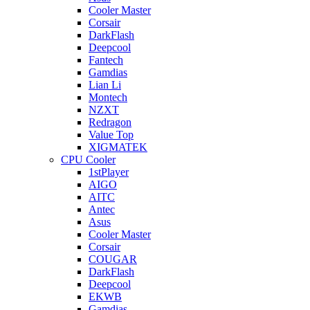
Cooler Master
Corsair
DarkFlash
Deepcool
Fantech
Gamdias
Lian Li
Montech
NZXT
Redragon
Value Top
XIGMATEK
CPU Cooler
1stPlayer
AIGO
AITC
Antec
Asus
Cooler Master
Corsair
COUGAR
DarkFlash
Deepcool
EKWB
Gamdias