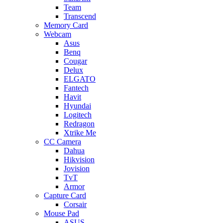
Team
Transcend
Memory Card
Webcam
Asus
Benq
Cougar
Delux
ELGATO
Fantech
Havit
Hyundai
Logitech
Redragon
Xtrike Me
CC Camera
Dahua
Hikvision
Jovision
TvT
Armor
Capture Card
Corsair
Mouse Pad
ASUS