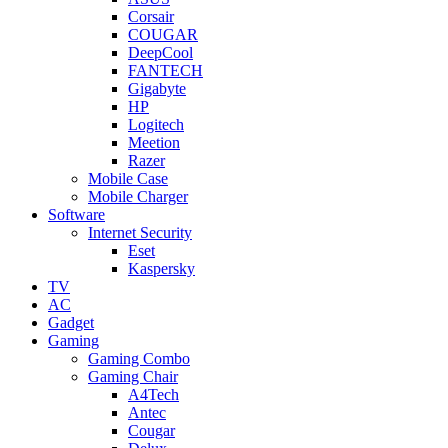
Corsair
COUGAR
DeepCool
FANTECH
Gigabyte
HP
Logitech
Meetion
Razer
Mobile Case
Mobile Charger
Software
Internet Security
Eset
Kaspersky
TV
AC
Gadget
Gaming
Gaming Combo
Gaming Chair
A4Tech
Antec
Cougar