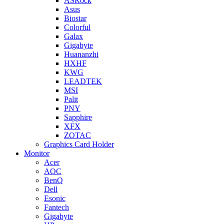
ASRock
Asus
Biostar
Colorful
Galax
Gigabyte
Huananzhi
HXHF
KWG
LEADTEK
MSI
Palit
PNY
Sapphire
XFX
ZOTAC
Graphics Card Holder
Monitor
Acer
AOC
BenQ
Dell
Esonic
Fantech
Gigabyte