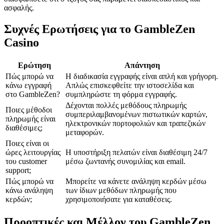
ασφαλής.
Συχνές Ερωτήσεις για το GambleZen
Casino
Ερώτηση
Απάντηση
Πώς μπορώ να
Η διαδικασία εγγραφής είναι απλή και γρήγορη.
κάνω εγγραφή
Απλώς επισκεφθείτε την ιστοσελίδα και
στο GambleZen?
συμπληρώστε τη φόρμα εγγραφής.
Δέχονται πολλές μεθόδους πληρωμής
Ποιες μέθοδοι
συμπεριλαμβανομένων πιστωτικών καρτών,
πληρωμής είναι
ηλεκτρονικών πορτοφολιών και τραπεζικών
διαθέσιμες;
μεταφορών.
Ποιες είναι οι
ώρες λειτουργίας
Η υποστήριξη πελατών είναι διαθέσιμη 24/7
του customer
μέσω ζωντανής συνομιλίας και email.
support;
Πώς μπορώ να
Μπορείτε να κάνετε ανάληψη κερδών μέσω
κάνω ανάληψη
των ίδιων μεθόδων πληρωμής που
κερδών;
χρησιμοποιήσατε για καταθέσεις.
Προοπτικές και Μέλλον του GambleZen