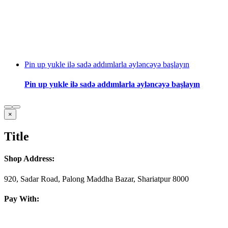
Pin up yukle ilə sadə addımlarla əyləncəyə başlayın
Pin up yukle ilə sadə addımlarla əyləncəyə başlayın
Close
×
product
quick
Title
view
Shop Address:
920, Sadar Road, Palong Maddha Bazar, Shariatpur 8000
Pay With: