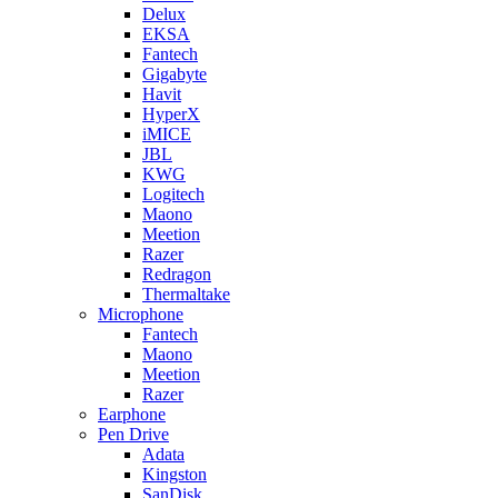
Delux
EKSA
Fantech
Gigabyte
Havit
HyperX
iMICE
JBL
KWG
Logitech
Maono
Meetion
Razer
Redragon
Thermaltake
Microphone
Fantech
Maono
Meetion
Razer
Earphone
Pen Drive
Adata
Kingston
SanDisk