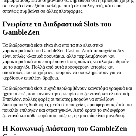
περιορισμούς. Είναι σημαντικό να σημειωθεί ότι η εμπειρία χρήσης
σε κινητό είναι εξίσου καλή με αυτή σε υπολογιστή, κάτι που
σπανίως συμβαίνει σε άλλες πλατφόρμες.
Γνωρίστε τα Διαδραστικά Slots του
GambleZen
Τα διαδραστικά slots είναι ένα από τα πιο ελκυστικά
χαρακτηριστικά του GambleZen Casino. Αυτά τα παιχνίδια δεν
είναι απλώς κλασικά φρουτάκια, αλλά περιλαμβάνουν και
χαρακτηριστικά που επιτρέπουν στους παίκτες να αλληλεπιδρούν
με το παιχνίδι. Πολλά από αυτά προσφέρουν ιστορίες και
αποστολές που οι χρήστες μπορούν να ολοκληρώσουν για να
κερδίσουν επιπλέον βραβεία.
Τα διαδραστικά slots συχνά περιλαμβάνουν καινοτόμα γραφικά και
ηχητικά εφέ, που κάνουν την εμπειρία πιο ζωντανή και ελκυστική.
Επιπλέον, πολλές φορές οι παίκτες μπορούν να επιλέξουν
διαφορετικές διαδρομές μέσα στο παιχνίδι, προσφέροντας έτσι μια
ποικιλία επιλογών και στρατηγικών. Αυτό κρατά το ενδιαφέρον
ζωντανό και κάθε φορά που παίζετε, η εμπειρία είναι μοναδική.
Η Κοινωνική Διάσταση του GambleZen