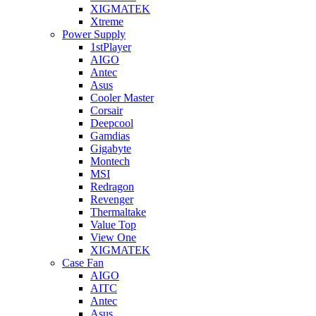
XIGMATEK
Xtreme
Power Supply
1stPlayer
AIGO
Antec
Asus
Cooler Master
Corsair
Deepcool
Gamdias
Gigabyte
Montech
MSI
Redragon
Revenger
Thermaltake
Value Top
View One
XIGMATEK
Case Fan
AIGO
AITC
Antec
Asus