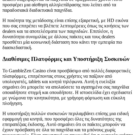
προσφέρει μια αίσθηση αλληλεπίδρασης που λείπει από τα
παραδοσιακά διαδικτυακά παιχνίδια.
Η ποιότητα της μετάδοσης είναι επίσης εξαιρετική, με HD εικόνα
που σας επιτρέπει να βλέπετε λεπτομέρειες όπως τις κινήσεις των
dealers και τα αποτελέσματα των παιχνιδιών. Επιπλέον, η
δυνατότητα συνομιλίας με άλλους παίκτες και τους dealers
προσθέτει μία κοινωνική διάσταση που κάνει την εμπειρία πιο
διασκεδαστική.
Διαθέσιμες Πλατφόρμες και Υποστήριξη Συσκευών
Το GambleZen Casino είναι προσβάσιμο από πολλές διαφορετικές
πλατφόρμες, επιτρέποντας στους χρήστες να παίζουν από
υπολογιστές, tablets και κινητά τηλέφωνα. Αυτή η ευελιξία
σημαίνει ότι μπορείτε να απολαύσετε τα αγαπημένα σας παιχνίδια
οποιαδήποτε στιγμή και οπουδήποτε. Η ιστοσελίδα έχει σχεδιαστεί
με γνώμονα την κινητικότητα, με γρήγορη φόρτωση και εύκολη
πλοήγηση.
Η υποστήριξη πολλών συσκευών περιλαμβάνει επίσης μια ειδική
εφαρμογή για κινητά, που προσφέρει όλες τις δυνατότητες της
επιτραπέζιας έκδοσης. Αυτό σημαίνει ότι οι παίκτες μπορούν να
έχουν πρόσβαση σε όλα τα παιχνίδια και τα μπόνους χωρίς