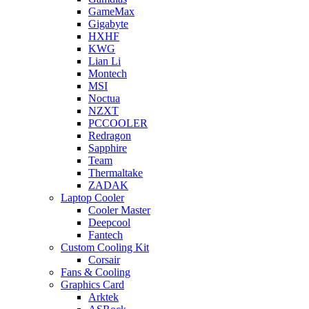
GameMax
Gigabyte
HXHF
KWG
Lian Li
Montech
MSI
Noctua
NZXT
PCCOOLER
Redragon
Sapphire
Team
Thermaltake
ZADAK
Laptop Cooler
Cooler Master
Deepcool
Fantech
Custom Cooling Kit
Corsair
Fans & Cooling
Graphics Card
Arktek