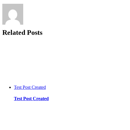
GambleZen
Casino
στους
χρήστες
Related Posts
Test Post Created
Test Post Created