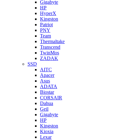
Gigabyte
HP
HyperX
Kingston
Patriot
PNY
Team
Thermaltake
Transcend
TwinMos
ZADAK
SSD
AITC
Apacer
Asus
ADATA
Biostar
CORSAIR
Dahua
Geil
Gigabyte
HP
Kingston
Kioxia
Lexar