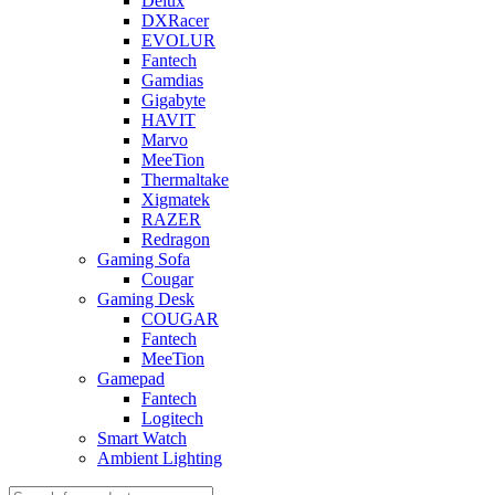
Delux
DXRacer
EVOLUR
Fantech
Gamdias
Gigabyte
HAVIT
Marvo
MeeTion
Thermaltake
Xigmatek
RAZER
Redragon
Gaming Sofa
Cougar
Gaming Desk
COUGAR
Fantech
MeeTion
Gamepad
Fantech
Logitech
Smart Watch
Ambient Lighting
Products