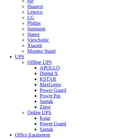
HP
Huawei
Lenovo
LG
Philips
Samsung
Starex
ViewSonic
Xiaomi
Monitor Stand
UPS
Offline UPS
APOLLO
Digital X
KSTAR
MaxGreen
Power Guard
Power Pac
Santak
Zigor
Online UPS
Kstar
Power Guard
Santak
Office Equipment