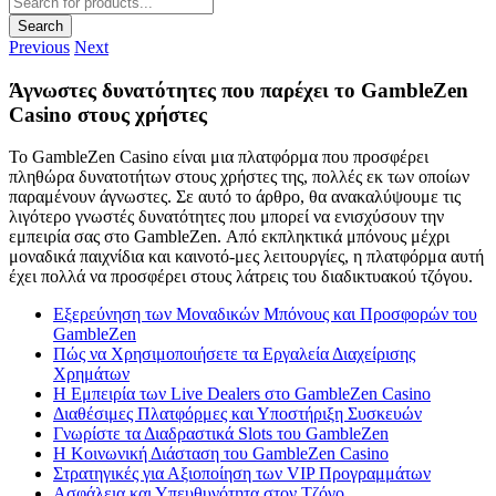
search
Search
Previous
Next
Άγνωστες δυνατότητες που παρέχει το GambleZen
Casino στους χρήστες
Το GambleZen Casino είναι μια πλατφόρμα που προσφέρει
πληθώρα δυνατοτήτων στους χρήστες της, πολλές εκ των οποίων
παραμένουν άγνωστες. Σε αυτό το άρθρο, θα ανακαλύψουμε τις
λιγότερο γνωστές δυνατότητες που μπορεί να ενισχύσουν την
εμπειρία σας στο GambleZen. Από εκπληκτικά μπόνους μέχρι
μοναδικά παιχνίδια και καινοτό-μες λειτουργίες, η πλατφόρμα αυτή
έχει πολλά να προσφέρει στους λάτρεις του διαδικτυακού τζόγου.
Εξερεύνηση των Μοναδικών Μπόνους και Προσφορών του
GambleZen
Πώς να Χρησιμοποιήσετε τα Εργαλεία Διαχείρισης
Χρημάτων
Η Εμπειρία των Live Dealers στο GambleZen Casino
Διαθέσιμες Πλατφόρμες και Υποστήριξη Συσκευών
Γνωρίστε τα Διαδραστικά Slots του GambleZen
Η Κοινωνική Διάσταση του GambleZen Casino
Στρατηγικές για Αξιοποίηση των VIP Προγραμμάτων
Ασφάλεια και Υπευθυνότητα στον Τζόγο