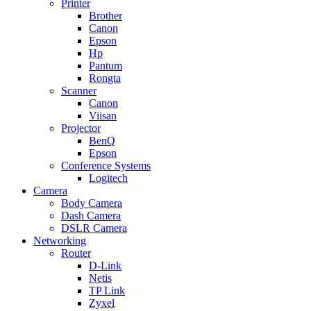
Printer
Brother
Canon
Epson
Hp
Pantum
Rongta
Scanner
Canon
Viisan
Projector
BenQ
Epson
Conference Systems
Logitech
Camera
Body Camera
Dash Camera
DSLR Camera
Networking
Router
D-Link
Netis
TP Link
Zyxel