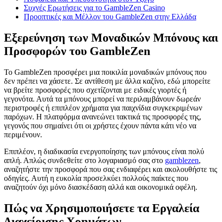
Συχνές Ερωτήσεις για το GambleZen Casino
Προοπτικές και Μέλλον του GambleZen στην Ελλάδα
Εξερεύνηση των Μοναδικών Μπόνους και
Προσφορών του GambleZen
Το GambleZen προσφέρει μια ποικιλία μοναδικών μπόνους που
δεν πρέπει να χάσετε. Σε αντίθεση με άλλα καζίνο, εδώ μπορείτε
να βρείτε προσφορές που σχετίζονται με ειδικές γιορτές ή
γεγονότα. Αυτά τα μπόνους μπορεί να περιλαμβάνουν δωρεάν
περιστροφές ή επιπλέον χρήματα για παιχνίδια συγκεκριμένων
παρόχων. Η πλατφόρμα ανανεώνει τακτικά τις προσφορές της,
γεγονός που σημαίνει ότι οι χρήστες έχουν πάντα κάτι νέο να
περιμένουν.
Επιπλέον, η διαδικασία ενεργοποίησης των μπόνους είναι πολύ
απλή. Απλώς συνδεθείτε στο λογαριασμό σας στο
gamblezen
,
αναζητήστε την προσφορά που σας ενδιαφέρει και ακολουθήστε τις
οδηγίες. Αυτή η ευκολία προσελκύει πολλούς παίκτες που
αναζητούν όχι μόνο διασκέδαση αλλά και οικονομικά οφέλη.
Πώς να Χρησιμοποιήσετε τα Εργαλεία
Διαχείρισης Χρημάτων