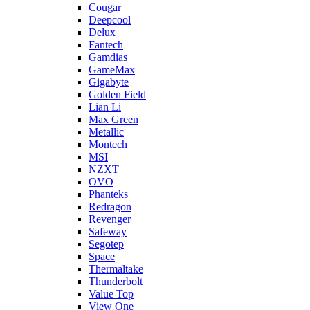
Cougar
Deepcool
Delux
Fantech
Gamdias
GameMax
Gigabyte
Golden Field
Lian Li
Max Green
Metallic
Montech
MSI
NZXT
OVO
Phanteks
Redragon
Revenger
Safeway
Segotep
Space
Thermaltake
Thunderbolt
Value Top
View One