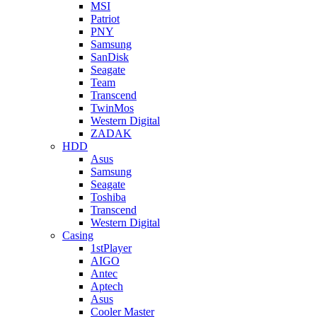
MSI
Patriot
PNY
Samsung
SanDisk
Seagate
Team
Transcend
TwinMos
Western Digital
ZADAK
HDD
Asus
Samsung
Seagate
Toshiba
Transcend
Western Digital
Casing
1stPlayer
AIGO
Antec
Aptech
Asus
Cooler Master