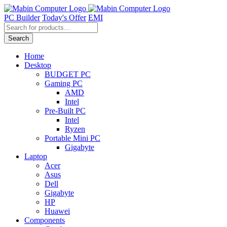
Skip
to
PC Builder
Today's Offer
EMI
content
Products
search
Search
Home
Desktop
BUDGET PC
Gaming PC
AMD
Intel
Pre-Built PC
Intel
Ryzen
Portable Mini PC
Gigabyte
Laptop
Acer
Asus
Dell
Gigabyte
HP
Huawei
Components