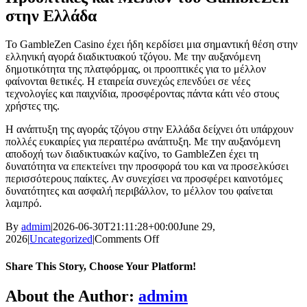
στην Ελλάδα
Το GambleZen Casino έχει ήδη κερδίσει μια σημαντική θέση στην
ελληνική αγορά διαδικτυακού τζόγου. Με την αυξανόμενη
δημοτικότητα της πλατφόρμας, οι προοπτικές για το μέλλον
φαίνονται θετικές. Η εταιρεία συνεχώς επενδύει σε νέες
τεχνολογίες και παιχνίδια, προσφέροντας πάντα κάτι νέο στους
χρήστες της.
Η ανάπτυξη της αγοράς τζόγου στην Ελλάδα δείχνει ότι υπάρχουν
πολλές ευκαιρίες για περαιτέρω ανάπτυξη. Με την αυξανόμενη
αποδοχή των διαδικτυακών καζίνο, το GambleZen έχει τη
δυνατότητα να επεκτείνει την προσφορά του και να προσελκύσει
περισσότερους παίκτες. Αν συνεχίσει να προσφέρει καινοτόμες
δυνατότητες και ασφαλή περιβάλλον, το μέλλον του φαίνεται
λαμπρό.
By
admim
|
2026-06-30T21:11:28+00:00
June 29,
on
2026
|
Uncategorized
|
Comments Off
Άγνωστες
δυνατότητες
Share This Story, Choose Your Platform!
που
παρέχει
Facebook
Twitter
Reddit
LinkedIn
WhatsApp
Telegram
Tumblr
Pinterest
Vk
Xing
Email
About the Author:
admim
το