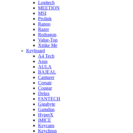
Logitech
MEETION
MSI
Prolink
Rapoo
Razer
Redragon
Value-Top
Xtrike Me
Keyboard
A4 Tech
Asus
AULA
BAJEAL
Capturer
Corsair
Cougar
Delux
FANTECH
Gigabyte
Gamdias
HyperX
iMICE
Keycaps
Keychron