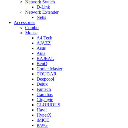
Network Switch
D-Link
Network Extender
Netis
Accessories
Combo
Mouse
A4 Tech
AJAZZ
Asus
Aula
BAJEAL
BenQ
Cooler Master
COUGAR
Deepcool
Delux
Fantech
Gamdias
Gigabyte
GLORIOUS
Havit
HyperX
iMICE
KWG